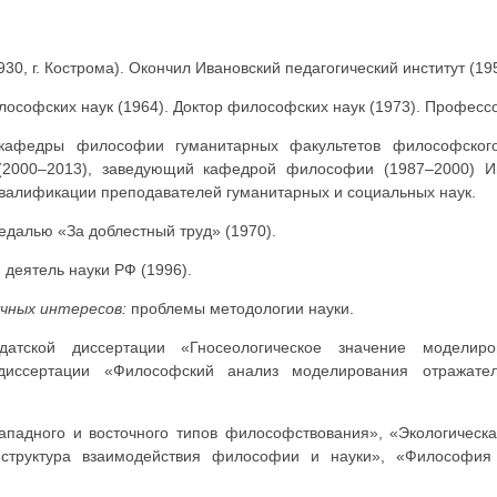
1930, г. Кострома). Окончил Ивановский педагогический институт (19
ософских наук (1964). Доктор философских наук (1973). Профессо
кафедры философии гуманитарных факультетов философского 
2000–2013), заведующий кафедрой философии (1987–2000) Ин
валификации преподавателей гуманитарных и социальных наук.
далью «За доблестный труд» (1970).
деятель науки РФ (1996).
чных интересов:
проблемы методологии науки.
датской диссертации «Гносеологическое значение модели
 диссертации «Философский анализ моделирования отражател
падного и восточного типов философствования», «Экологическа
труктура взаимодействия философии и науки», «Философия 