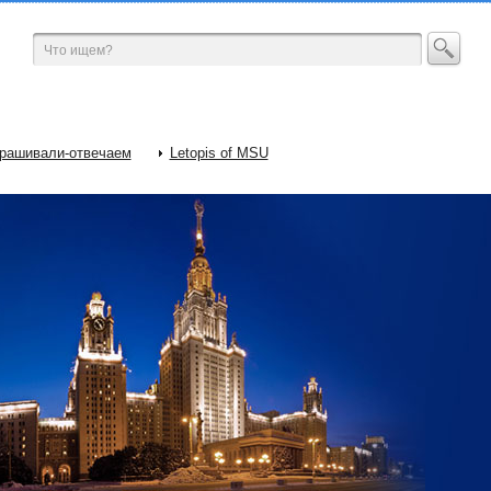
рашивали-отвечаем
Letopis of MSU