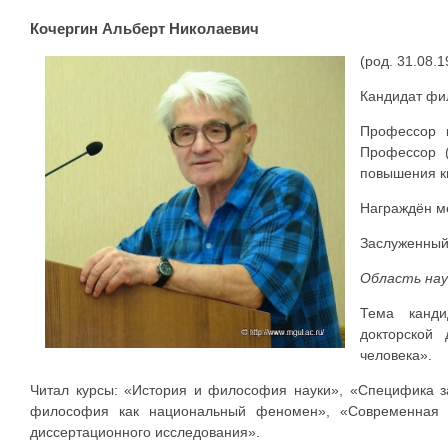
Кочергин Альберт Hиколаевич
(род. 31.08.
Кандидат фил
Профессор 
Профессор (
повышения к
Награждён ме
Заслуженный 
Область нау
Тема канди
докторской
человека».
Читал курсы: «История и философия науки», «Специфика за
философия как национальный феномен», «Современная с
диссертационного исследования».