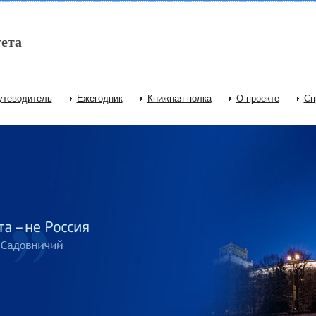
ета
утеводитель
Ежегодник
Книжная полка
О проекте
Сп