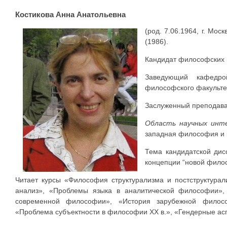
Костикова Анна Анатольевна
(род. 7.06.1964, г. Мо
(1986).
Кандидат философских н
Заведующий кафедр
философского факультет
Заслуженный преподават
Область научных инт
западная философия и 
Тема кандидатской дис
концепции “новой фило
Читает курсы «Философия структурализма и постструктурал
анализ», «Проблемы языка в аналитической философии»,
современной философии», «История зарубежной филосо
«Проблема субъектности в философии ХХ в.», «Гендерные ас