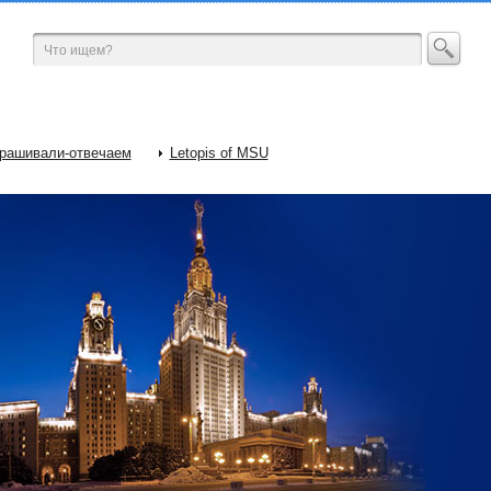
рашивали-отвечаем
Letopis of MSU