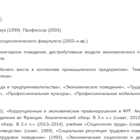
).
аук (1999). Профессор (2003).
оциологического факультета (2003–н.вр.).
монетарное поведение, дистрибутивные модели экономического п
ля.
бочего места в коллективе промышленного предприятия». Тем
лиза».
уда и предпринимательства», «Экономическое поведение», «Труд
», «Профессиональная культура», «Профессиональная мобильнос
05), «Коррупционные и экономические правонарушения в ФРГ. Ана
яния во Франции. Аналитический обзор. В 3-х ч.» (соавт., 201
бзор. В 2-х ч.» (2013–2014), учебник «Социология труда» (соав
зводства» (соавт., 1989), «Социальная регуляция трудового пов
рудовое поведение» (1993), «Экономическая социология и дем