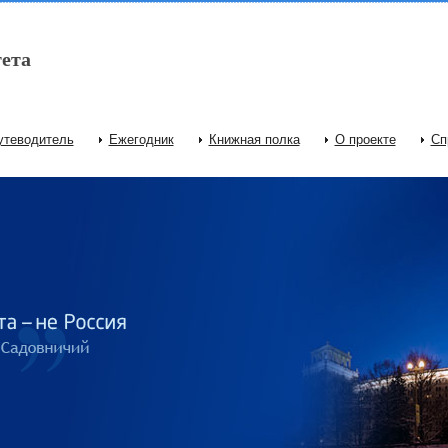
ета
утеводитель
Ежегодник
Книжная полка
О проекте
Сп