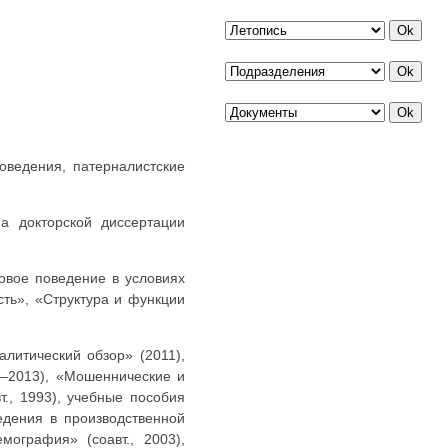
оведения, патерналистские
а докторской диссертации
овое поведение в условиях
ть», «Структура и функции
литический обзор» (2011),
2–2013), «Мошеннические и
т., 1993), учебные пособия
едения в производственной
ография» (соавт., 2003),