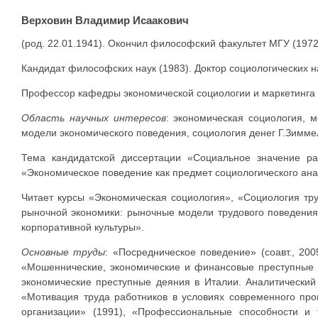
Верховин Владимир Исаакович
(род. 22.01.1941). Окончил философский факультет МГУ (1972
Кандидат философских наук (1983). Доктор социологических н
Профессор кафедры экономической социологии и маркетинга с
Область научных интересов
: экономическая социология, 
модели экономического поведения, социология денег Г.Зимме
Тема кандидатской диссертации «Социальное значение ра
«Экономическое поведение как предмет социологического ана
Читает курсы «Экономическая социология», «Социология тр
рыночной экономики: рыночные модели трудового поведения
корпоративной культуры».
Основные труды
: «Посредническое поведение» (соавт., 20
«Мошеннические, экономические и финансовые преступные де
экономические преступные деяния в Италии. Аналитический о
«Мотивация труда работников в условиях современного прои
организации» (1991), «Профессиональные способности и т