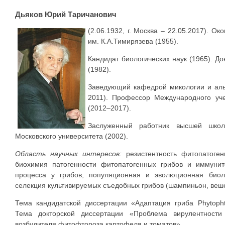
Дьяков Юрий Таричанович
(2.06.1932, г. Москва – 22.05.2017). О
им. К.А.Тимирязева (1955).
Кандидат биологических наук (1965). До
(1982).
Заведующий кафедрой микологии и альг
2011). Профессор Международного уче
(2012–2017).
Заслуженный работник высшей шко
Московского университета (2002).
Область научных интересов:
резистентность фитопатоген
биохимия патогенности фитопатогенных грибов и иммуните
процесса у грибов, популяционная и эволюционная биол
селекция культивируемых съедобных грибов (шампиньон, веше
Тема кандидатской диссертации «Адаптация гриба Рhytoрht
Тема докторской диссертации «Проблема вирулентности 
возбудителя фитофтороза картофеля и томатов».