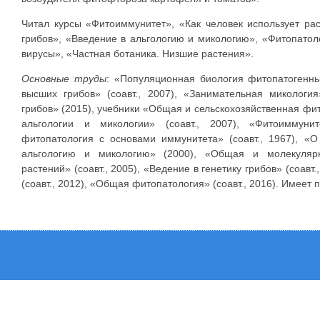
Читал курсы «Фитоиммунитет», «Как человек использует ра
грибов», «Введение в альгологию и микологию», «Фитопато
вирусы», «Частная ботаника. Низшие растения».
Основные труды
: «Популяционная биология фитопатогенны
высших грибов» (соавт., 2007), «Занимательная микология
грибов» (2015), учебники «Общая и сельскохозяйственная фито
альгологии и микологии» (соавт., 2007), «Фитоиммун
фитопатология с основами иммунитета» (соавт., 1967), «О
альгологию и микологию» (2000), «Общая и молекулярн
растений» (соавт., 2005), «Ведение в генетику грибов» (соав
(соавт., 2012), «Общая фитопатология» (соавт., 2016). Имеет п