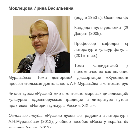
Моклецова Ирина Васильевна
(род. в 1953 г.). Окончила 
Кандидат культурологии (2
Доцент (2005).
Профессор кафедры сра
литератур и культур факул
(2015–н.вр.)
Тема кандидатской д
паломничество как явление
Муравьёва». Тема докторской диссертации «Художеств
просветительская деятельность А.Н.Муравьёва в контексте рус
Читает курсы «Русский мир в контексте мировых цивилизаци
культуры», «Древнерусские традиции в литературе путе
практики», «История культуры России: XIX в.».
Основные труды
: «Русские духовные традиции в литературн
А.Н.Муравьёва» (2013), учебное пособие «Rusia y España: diál
культур» (соавт., 2013).