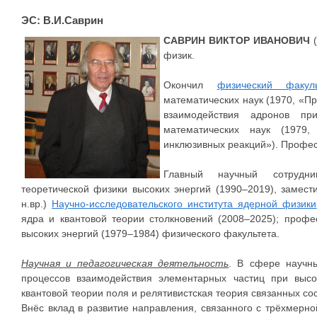
ЭС: В.И.Саврин
САВРИН ВИКТОР ИВАНОВИЧ
физик.
Окончил
физический факуль
математических наук (1970, «П
взаимодействия адронов при
математических наук (1979
инклюзивных реакций»). Профес
Главный научный сотрудни
теоретической физики высоких энергий (1990–2019), замест
н.вр.)
Научно-исследовательского института ядерной физики
ядра и квантовой теории столкновений (2008–2025); проф
высоких энергий (1979–1984) физического факультета.
Научная и педагогическая деятельность
. В сфере научны
процессов взаимодействия элементарных частиц при высо
квантовой теории поля и релятивистская теория связанных со
Внёс вклад в развитие направления, связанного с трёхмерн