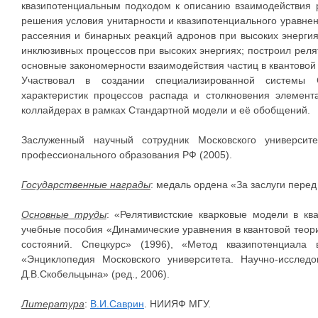
квазипотенциальным подходом к описанию взаимодействия р
решения условия унитарности и квазипотенциального уравнен
рассеяния и бинарных реакций адронов при высоких энерги
инклюзивных процессов при высоких энергиях; построил рел
основные закономерности взаимодействия частиц в квантовой
Участвовал в создании специализированной системы
характеристик процессов распада и столкновения элемен
коллайдерах в рамках Стандартной модели и её обобщений.
Заслуженный научный сотрудник Московского университ
профессионального образования РФ (2005).
Государственные награды
: медаль ордена «За заслуги перед О
Основные труды
: «Релятивистские кварковые модели в ква
учебные пособия «Динамические уравнения в квантовой теори
состояний. Спецкурс» (1996), «Метод квазипотенциала 
«Энциклопедия Московского университета. Научно-исследо
Д.В.Скобельцына» (ред., 2006).
Литература
:
В.И.Саврин
. НИИЯФ МГУ.