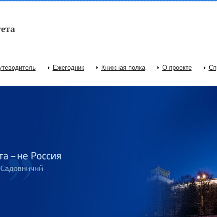
ета
утеводитель
Ежегодник
Книжная полка
О проекте
Сп