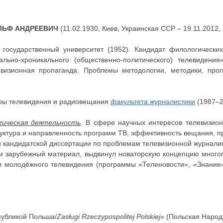
ЛЬФ АНДРЕЕВИЧ
(11.02.1930, Киев, Украинская ССР – 19.11.2012,
 государственный университет (1952). Кандидат филологически
льно-хроникального (общественно-политического) телевидения
евизионная пропаганда. Проблемы методологии, методики, про
ры телевидения и радиовещания
факультета журналистики
(1987–2
гическая деятельность
. В сфере научных интересов телевизион
руктура и направленность программ ТВ, эффективность вещания, 
й кандидатской диссертации по проблемам телевизионной журналис
и зарубежный материал, выдвинул новаторскую концепцию много
и молодёжного телевидения (программы «Теленовости», «Знание»
публикой Польша/
Zasługi Rzeczypospolitej Polskiej
» (Польская Народ