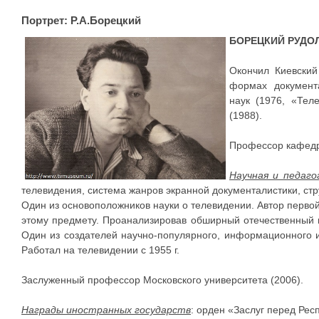
Портрет: Р.А.Борецкий
БОРЕЦКИЙ РУДО
Окончил Киевский
формах документа
наук (1976, «Тел
(1988).
Профессор кафед
Научная и педаго
телевидения, система жанров экранной документалистики, ст
Один из основоположников науки о телевидении. Автор перво
этому предмету. Проанализировав обширный отечественный 
Один из создателей научно-популярного, информационного 
Работал на телевидении с 1955 г.
Заслуженный профессор Московского университета (2006).
Награды иностранных государств
: орден «Заслуг перед Рес