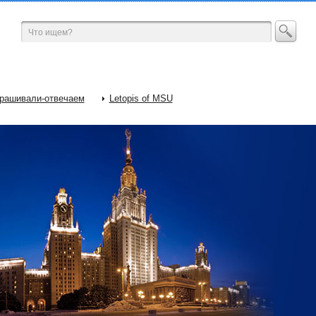
рашивали-отвечаем
Letopis of MSU