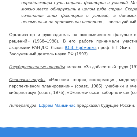
определяющих путь страны факторов и условий. Мно
можно легко обнаружить в целом ряде стран. Скоре
сочетания этих факторов и условий, в динамик
неизменным на протяжении истории
», – писал учёный
Организатор и руководитель на экономическом факультет
решений» (1968–1988). В его работе принимали участие
академики РАН Д.С. Львов,
Ю.В. Ярёменко
, проф. Е.Г. Ясин.
Заслуженный деятель науки РФ (1993).
Государственные награды
: медаль «За доблестный труд» (19
Основные труды
: «Решения: теория, информация, моделиро
перспективном планировании» (соавт., 1985), учебники и у
кибернетику» (соавт., 1975), «Экономическая кибернетика» (соа
Литература
:
Ефрем Майминас
предсказал будущее России.