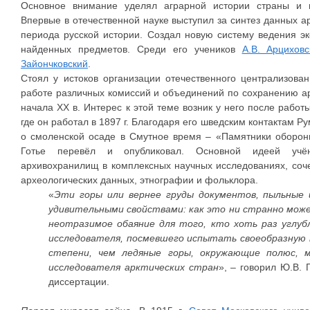
Основное внимание уделял аграрной истории страны и и
Впервые в отечественной науке выступил за синтез данных а
периода русской истории. Создал новую систему ведения э
найденных предметов. Среди его учеников
А.В. Арциховс
Зайончковский
.
Стоял у истоков организации отечественного централизова
работе различных комиссий и объединений по сохранению а
начала XX в. Интерес к этой теме возник у него после работ
где он работал в 1897 г. Благодаря его шведским контактам 
о смоленской осаде в Смутное время – «Памятники обороны
Готье перевёл и опубликовал. Основной идеей учён
архивохранилищ в комплексных научных исследованиях, соч
археологических данных, этнографии и фольклора.
«
Эти горы или вернее груды документов, пыльные 
удивительными свойствами: как это ни странно може
неотразимое обаяние для того, кто хоть раз углубл
исследователя, посмевшего испытать своеобразную 
степени, чем ледяные горы, окружающие полюс, 
исследователя арктических стран
», – говорил Ю.В. 
диссертации.