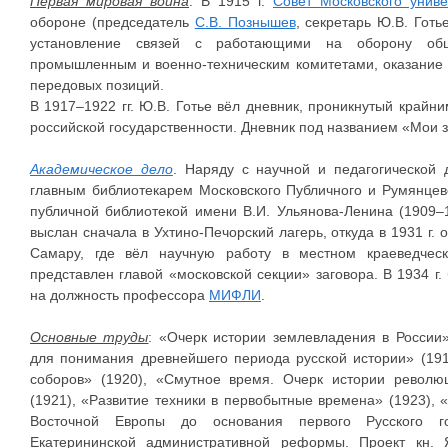
Первая мировая война
. В 1915 г.
Совет Московского униве
обороне (председатель
С.В. Познышев
, секретарь Ю.В. Готь
установление связей с работающими на оборону общ
промышленным и военно-техническим комитетами, оказание
передовых позиций.
В 1917–1922 гг. Ю.В. Готье вёл дневник, проникнутый край
российской государственности. Дневник под названием «Мои з
Академическое дело
. Наряду с научной и педагогической
главным библиотекарем Московского Публичного и Румянцевск
публичной библиотекой имени В.И. Ульянова-Ленина (1909–1
выслан сначала в Ухтино-Печорский лагерь, откуда в 1931 г. 
Самару, где вёл научную работу в местном краеведчес
представлен главой «московской секции» заговора. В 1934 г.
на должность профессора
МИФЛИ
.
Основные труды
: «Очерк истории землевладения в России»
для понимания древнейшего периода русской истории» (191
соборов» (1920), «Смутное время. Очерк истории револю
(1921), «Развитие техники в первобытные времена» (1923), 
Восточной Европы до основания первого Русского го
Екатерининской административной реформы. Проект кн. Я