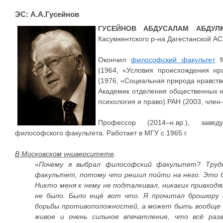
ЭС: А.А.Гусейнов
ГУСЕЙНОВ АБДУСАЛАМ АБДУЛ
Касумкентского р-на Дагестанской А
Окончил
философский факультет
М
(1964, «Условия происхождения нр
(1976, «Социальная природа нравств
Академик отделения общественных н
психология и право) РАН (2003, член
Профессор (2014–н.вр.), заве
философского факультета. Работает в МГУ с 1965 г.
В Московском университете
.
«
Почему я выбрал философский факультет? Трудн
факультет, потому что решил пойти на него. Это б
Никто меня к нему не подталкивал, никаких привход
не было. Было ещё вот что. Я прочитал брошюру 
борьбы противоположностей, а может быть вообще о
живое и очень сильное впечатление, что всё раз