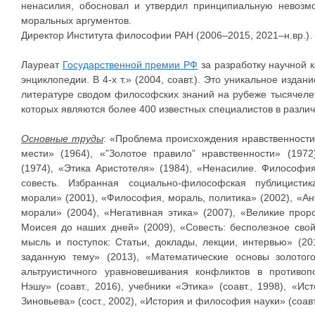
ненасилия, обосновал и утвердил принципиальную невоз
моральных аргументов.
Директор Института философии РАН (2006–2015, 2021–н.вр.).
Лауреат
Государственной премии РФ
за разработку научной 
энциклопедии. В 4-х т.» (2004, соавт.). Это уникальное изд
литературе сводом философских знаний на рубеже тысячелет
которых являются более 400 известных специалистов в разли
Основные труды
: «Проблема происхождения нравственности:
мести» (1964), «”Золотое правило” нравственности» (197
(1974), «Этика Аристотеля» (1984), «Ненасилие. Философия,
совесть. Избранная социально-философская публицистик
морали» (2001), «Философия, мораль, политика» (2002), «Ан
морали» (2004), «Негативная этика» (2007), «Великие про
Моисея до наших дней» (2009), «Совесть: бесполезное свой
мысль и поступок: Статьи, доклады, лекции, интервью» (2
заданную тему» (2013), «Математические основы золотого
альтруистичного уравновешивания конфликтов в противоп
Нэшу» (соавт., 2016), учебники «Этика» (соавт., 1998), «И
Зиновьева» (сост., 2002), «История и философия науки» (соавт.