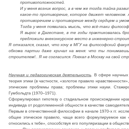
противоположностей.
И у меня возник вопрос, а в чем же тогда тайна раз
какое-то противоречие, которое движет человеком. А
противоречием и противоречие между сердцем и умом?
Тогда у меня появилась мысль, что всё-таки философ
Я вырос в Дагестане, в те годы практиковалась бро
предложили внеконкурсное место в инженерно-стро
Я отказался, сказал, что хочу в МГУ на философский факу
обкома партии даже кричал на меня: что ты понимаешь
строителем!.. Я не согласился. Поехал в Москву на свой стр
Научная и педагогическая деятельность
. В сфере научных
теория этики (в частности, «золотое правило нравственности
этические проблемы права; проблемы этики науки. Стажир
Гумбольдта (1970–1971).
Сформулировал гипотезу о стадиальном происхождении нрав
индивида от родоплеменной общности в качестве самодеятел
Первым в отечественной философии в начале 1970-х гг. иссл
общее этическое правило, чаще всего формулируемое как «
относились к тебе», способствуя его популяризации в обществ