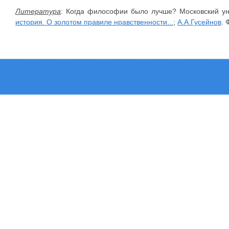
Литература
: Когда философии было лучше? Московский ун
история. О золотом правиле нравственности...
;
А.А.Гусейнов
. 