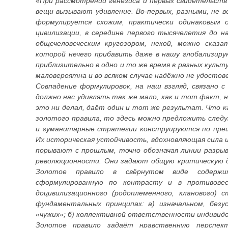
«
При рассмотрении генезиса и первых свидетельст
вещи вызывают удивление. Во-первых, разными, не в
формулируется схожим, практически одинаковым о
цивилизации, в середине первого тысячелетия до 
общечеловеческим кругозором, некой, можно сказа
которой нечего прибавить даже в нашу глобализиру
приблизительно в одно и то же время в разных культ
маловероятна и во всяком случае надёжно не удосто
Совпадение формулировок, на наш взгляд, связано
должно нас удивлять так же мало, как и тот факт, на
это ни делал, даёт один и тот же результат. Что 
золотого правила, то здесь можно предложить сле
и гуманитарные стратегии конструируются по преи
Их историческая устойчивость, вдохновляющая сила 
порывают с прошлым, точно обозначая линии разрыва
революционности. Они задают общую критическую 
Золотое правило в свёрнутом виде содержи
сформулированную по контрасту и в противовес
доцивилизационного (родоплеменного, кланового) 
фундаментальных принципах: а) изначальном, безу
«чужих»; б) коллективной ответственности индивидо
Золотое правило задаёт нравственную перспект