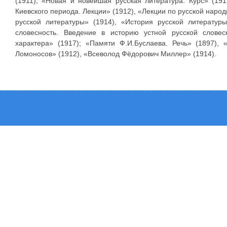
(1911), «Новая и новейшая русская литература. Курс» (19
Киевского периода. Лекции» (1912), «Лекции по русской наро
русской литературы» (1914), «История русской литературы
словесность. Введение в историю устной русской словесн
характера» (1917); «Памяти Ф.И.Буслаева. Речь» (1897), 
Ломоносов» (1912), «Всеволод Фёдорович Миллер» (1914).