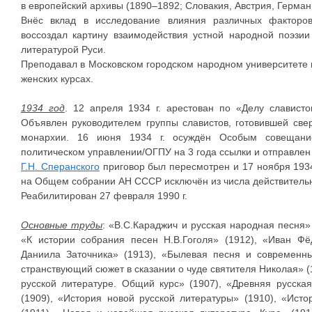
в европейский архивы (1890–1892; Словакия, Австрия, Герман
Внёс вклад в исследование влияния различных факторо
воссоздал картину взаимодействия устной народной поэзи
литературой Руси.
Преподавал в Московском городском народном университете 
женских курсах.
1934 год
. 12 апреля 1934 г. арестован по «Делу слависто
Объявлен руководителем группы славистов, готовившей све
монархии. 16 июня 1934 г. осуждён Особым совещани
политическом управлении/ОГПУ на 3 года ссылки и отправлен 
Г.Н. Сперанского
приговор был пересмотрен и 17 ноября 1934 
на Общем собрании АН СССР исключён из числа действитель
Реабилитирован 27 февраля 1990 г.
Основные труды
: «В.С.Караджич и русская народная песня»
«К истории собрания песен Н.В.Гоголя» (1912), «Иван Фё
Даниила Заточника» (1913), «Былевая песня и современн
странствующий сюжет в сказании о чуде святителя Николая» (
русской литературе. Общий курс» (1907), «Древняя русска
(1909), «История новой русской литературы» (1910), «Исто