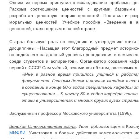
Одним из первых приступил к исследованию проблемы ценн
Раскрыв соотношение ценностей с другими базовыми э
разработал целостную теорию ценностей. Поставил и ра
моральных ценностей. Учебное пособие «Введение в ак
ценностей, стало первым в нашей стране.
Сыграл большую роль по созданию и утверждению этики 
дисциплины: «Насыщая этот благородный предмет историк
он поднял его на должный уровень преподавания и осмыслени
среди студентов и аспирантов». Организатор создания ка
первой в СССР. Сам учёный, вспоминая об этом, рассказывал:
«
Мне в разное время пришлось учиться и работа
факультета. Главным делом и личным вкладом в его 
в создании в конце 60-х годов специальной кафедры э
существования… К началу 80-х годов кафедра стал
этики в университетах и многих других вузах страны
Заслуженный профессор Московского университета (1996).
Великая Отечественная война
. Ушёл добровольцем в Красн
МИФЛИ
. Участвовал в боевых действиях комсомольского и