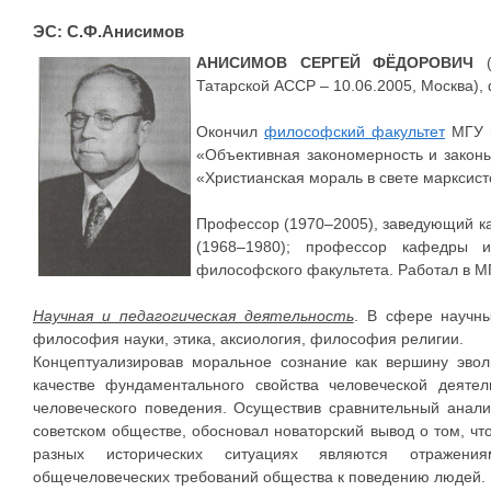
ЭС: С.Ф.Анисимов
АНИСИМОВ СЕРГЕЙ ФЁДОРОВИЧ
(
Татарской АССР – 10.06.2005, Москва),
Окончил
философский факультет
МГУ (
«Объективная закономерность и законы
«Христианская мораль в свете марксистс
Профессор (1970–2005), заведующий ка
(1968–1980); профессор кафедры ис
философского факультета. Работал в МГ
Научная и педагогическая деятельность
. В сфере научны
философия науки, этика, аксиология, философия религии.
Концептуализировав моральное сознание как вершину эво
качестве фундаментального свойства человеческой деятел
человеческого поведения. Осуществив сравнительный анали
советском обществе, обосновал новаторский вывод о том, ч
разных исторических ситуациях являются отражения
общечеловеческих требований общества к поведению людей.