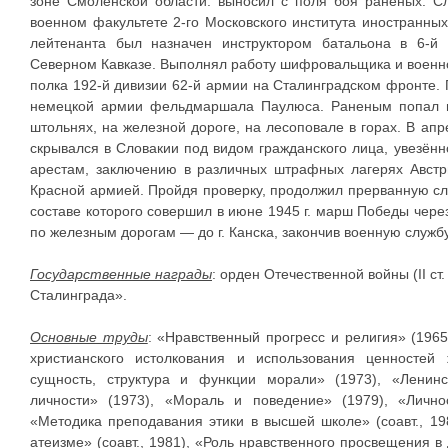
зоне Смоленской области: выносил с поля боя раненых. С
военном факультете 2-го Московского института иностранных 
лейтенанта был назначен инструктором батальона в 6-й 
Северном Кавказе. Выполнял работу шифровальщика и военног
полка 192-й дивизии 62-й армии на Сталинградском фронте. 
немецкой армии фельдмаршала Паулюса. Раненым попал в 
штольнях, на железной дороге, на лесоповале в горах. В апр
скрывался в Словакии под видом гражданского лица, увезённ
арестам, заключению в различных штрафных лагерях Австр
Красной армией. Пройдя проверку, продолжил прерванную слу
составе которого совершил в июне 1945 г. марш Победы чере
по железным дорогам — до г. Канска, закончив военную службу
Государственные награды
: орден Отечественной войны (II ст
Сталинграда».
Основные труды
: «Нравственный прогресс и религия» (196
христианского истолкования и использования ценностей
сущность, структура и функции морали» (1973), «Ленин
личности» (1973), «Мораль и поведение» (1979), «Личнос
«Методика преподавания этики в высшей школе» (соавт., 1
атеизме» (соавт., 1981), «Роль нравственного просвещения 