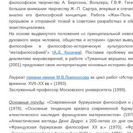
философское творчество А. Бергсона, Вольтера, Г.В.Ф. Геге
большое внимание творчеству Ж.-П. Сартра, впервые в отече
анализ его философской концепции. Работа «Жан-Поль 
прорывом и отправной точкой в советских разработках в о
экзистенциализма.
На основе выдвинутого положения «о принципиальной нево
духовного мира человека, общества и истории» сделал выв
философии в философско-историческую культуролог
“метафилософией”» (
А.Д. Косичев
). Поставив проблему ме
диалектики мировоззрений, в работе «Туманные вершины м
(2001) предложил свою интерпретацию основных историко-фи
Лауреат
премии имени М.В.Ломоносова
за цикл работ «Исто
времени. XVII–XX вв.» (1993).
Заслуженный профессор Московского университета (1999).
Основные труды
: «Современная буржуазная философия и р
(1978), «Основные тенденции кризиса современной буржу
атеистического наследия французских материалистов» (1979
«Атеистические взгляды Дени Дидро: к 200-летию со дня см
«Французская буржуазная философия ХХ в.» (1970), «Фра