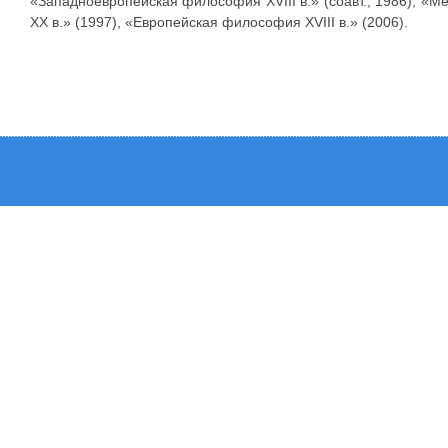
«Западноевропейская философия XVIII в.» (соавт., 1986), «М
XX в.» (1997), «Европейская философия XVIII в.» (2006).