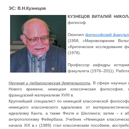
ЭС: В.Н.Кузнецов
КУЗНЕЦОВ ВИТАЛИЙ НИКОЛ
философ.
Окончил
философский факульт
(1958, «Мировоззрение Воль
«Критическое исследование 
(1978).
Профессор кафедры истори
факультета (1976–2011). Работа
Научная и педагогическая деятельность
. В сфере научных
Нового времени, немецкая классическая философия, 
французский материализм XVIII в.
Крупнейший специалист по немецкой классической философи
немецкого классического идеализма: от материалистическ
идеализму Канта, а также Фихте и Шеллинга; затем – к аб
антропологизму Фейербаха. Учебник «Немецкая классическ
начала XIX в.» (1989) стал классическим пособием, востреб