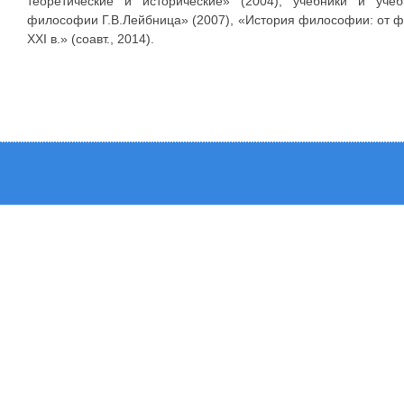
теоретические и исторические» (2004), учебники и уче
философии Г.В.Лейбница» (2007), «История философии: от 
XXI в.» (соавт., 2014).