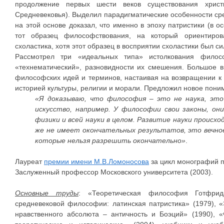
продолжение первых шести веков существования христ
Средневековья). Выделил парадигматические особенности ср
на этой основе доказал, что именно в эпоху патристики (в о
тот образец философствования, на который ориентиров
схоластика, хотя этот образец в восприятии схоластики был 
Рассмотрел три «идеальных типа» истолкования филос
«технематический», разновидности их смешения. Большое 
философских идей и терминов, настаивая на возвращении к д
историей культуры, религии и морали. Предложил новое пон
«Я доказываю, что философия – это не наука, это
искусство, например. У философии свои законы, о
физики и всей науки в целом. Развитие науки происх
же не имеет окончательных результатов, это вечно
которые нельзя разрешить окончательно»
.
Лауреат
премии имени М.В.Ломоносова
за цикл монографий п
Заслуженный профессор Московского университета (2003).
Основные труды
: «Теоретическая философия Готфрид
средневековой философии: латинская патристика» (1979), «
нравственного абсолюта – античность и Боэций» (1990), 