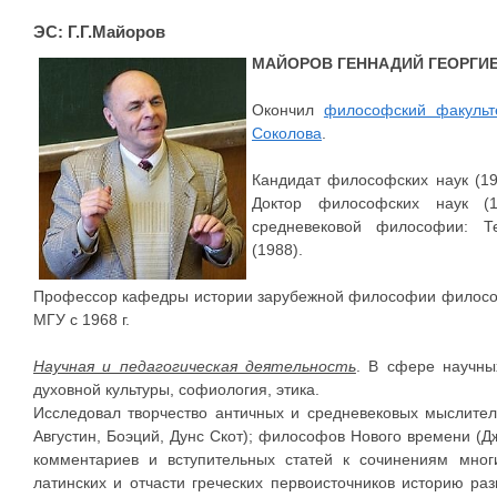
ЭС: Г.Г.Майоров
МАЙОРОВ ГЕННАДИЙ ГЕОРГИ
Окончил
философский факульт
Соколова
.
Кандидат философских наук (19
Доктор философских наук (1
средневековой философии: Те
(1988).
Профессор кафедры истории зарубежной философии философс
МГУ с 1968 г.
Научная и педагогическая деятельность
. В сфере научны
духовной культуры, софиология, этика.
Исследовал творчество античных и средневековых мыслител
Августин, Боэций, Дунс Скот); философов Нового времени (Дж
комментариев и вступительных статей к сочинениям мног
латинских и отчасти греческих первоисточников историю р