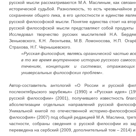
русской мысли рассматриваются М.А. Маслиным, как связа
исторической судьбой. Разноликость, то есть чрезвычайно
сохранении общего лика, в его целостности и единстве явл
русской философской мысли. Понятие единства стоит на втор
русской философской мысли представляют собой продукты 
Исследовал творчество русских мыслителей Н.А. Бердяе
Зеньковского, К.Н. Леонтьева, М.В. Ломоносова, Н.П. Огар
Страхова, Н.Г. Чернышевского.
«Русская философия, являясь органической частью 
в то же время внутреннюю историю русского самосоз
течениях, концепциях и системах, отражающих 
универсальных философских проблем»
.
Автор-составитель антологий «О России и русской фил
послеоктябрьского зарубежья» (1990) и «Русская идея» (1
русской философии» (2001), получившего известность бла
абсолютизации отдельных направлений русской филосо
Уникальной книгой по отечественной историко-философско
философия» (2007) под общей редакцией М.А. Маслина, третье
частности, собраны сведения о русской философии из за
переведена на сербский (2009, дополнительный том – 2014) и