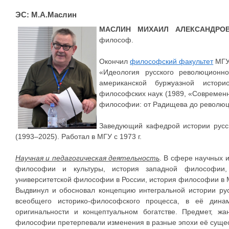
ЭС: М.А.Маслин
МАСЛИН МИХАИЛ АЛЕКСАНДРО
философ.
Окончил
философский факультет
МГУ 
«Идеология русского революционно
американской буржуазной историо
философских наук (1989, «Современ
философии: от Радищева до революц
Заведующий кафедрой истории русс
(1993–2025). Работал в МГУ с 1973 г.
Научная и педагогическая деятельность
. В сфере научных 
философии и культуры, история западной философии,
университетской философии в России, история философии в 
Выдвинул и обосновал концепцию интегральной истории ру
всеобщего историко-философского процесса, в её динам
оригинальности и концептуальном богатстве. Предмет, ж
философии претерпевали изменения в разные эпохи её суще