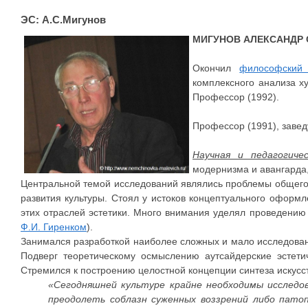
ЭС: А.С.Мигунов
МИГУНОВ АЛЕКСАНДР 
Окончил
философский 
комплексного анализа ху
Профессор (1992).
Профессор (1991), завед
Научная и педагогиче
модернизма и авангарда,
Центральной темой исследований являлись проблемы общего 
развития культуры. Стоял у истоков концептуального оформл
этих отраслей эстетики. Много внимания уделял проведению 
Ф.И. Гиренком
).
Занимался разработкой наиболее сложных и мало исследованн
Подверг теоретическому осмыслению аутсайдерские эстетич
Стремился к построению целостной концепции синтеза искусст
«Сегодняшней культуре крайне необходимы исследов
преодолеть соблазн суженных воззрений либо патоп