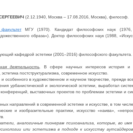
СЕРГЕЕВИЧ
(2.12.1940, Москва – 17.08.2016, Москва), философ.
факультет
МГУ (1970). Кандидат философских наук (1976,
дожественного образа»). Доктор философских наук (1988, «Искус
ующий кафедрой эстетики (2001–2016) философского факультета. Р
ская деятельность
. В сфере научных интересов история и т
 эстетика постструктурализма, современное искусство.
и особенного в художественном и научном творчестве, прежде вс
ения урбанистической и экологической эстетики, выработал сист
конференций, выставочных проектов по проблемам эстетики и син
ых направлений в современной эстетике и искусстве, в том числ
еские и изобразительные практики, искусство «наива», «непро
в.
атели, аналогичные пионерам психоанализа, которые, во имя 
сихологии или эстетизма в подходе к искусству аутсайдеров