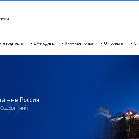
ета
утеводитель
Ежегодник
Книжная полка
О проекте
Сп