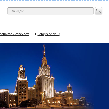
рашивали-отвечаем
Letopis of MSU