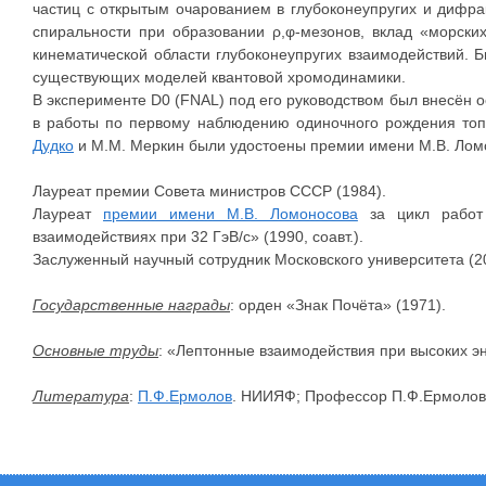
частиц с открытым очарованием в глубоконеупругих и дифр
спиральности при образовании ρ,φ-мезонов, вклад «морски
кинематической области глубоконеупругих взаимодействий.
существующих моделей квантовой хромодинамики.
В эксперименте D0 (FNAL) под его руководством был внесён о
в работы по первому наблюдению одиночного рождения топ
Дудко
и М.М. Меркин были удостоены премии имени М.В. Ломо
Лауреат премии Совета министров СССР (1984).
Лауреат
премии имени М.В. Ломоносова
за цикл работ 
взаимодействиях при 32 ГэВ/с» (1990, соавт.).
Заслуженный научный сотрудник Московского университета (2
Государственные награды
: орден «Знак Почёта» (1971).
Основные труды
: «Лептонные взаимодействия при высоких эн
Литература
:
П.Ф.Ермолов
. НИИЯФ; Профессор П.Ф.Ермолов: 