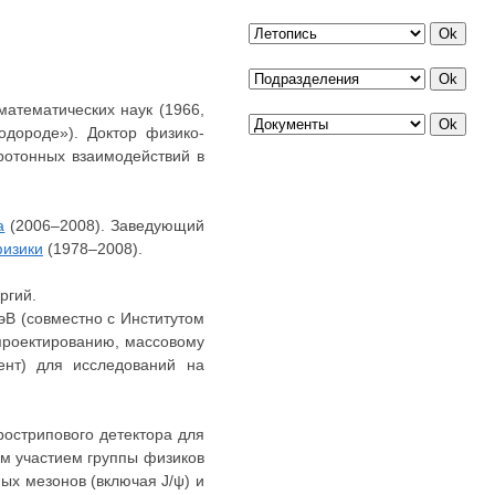
математических наук (1966,
дороде»). Доктор физико-
ротонных взаимодействий в
а
(2006–2008). Заведующий
физики
(1978–2008).
ргий.
эВ (совместно с Институтом
 проектированию, массовому
ент) для исследований на
рострипового детектора для
им участием группы физиков
х мезонов (включая J/ψ) и