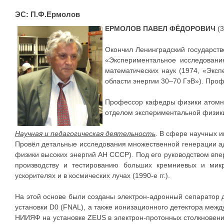
ЭС: П.Ф.Ермолов
ЕРМОЛОВ ПАВЕЛ ФЁДОРОВИЧ
(3
Окончил Ленинградский государств
«Экспериментальное исследовани
математических наук (1974, «Экс
области энергии 30–70 ГэВ»). Проф
Профессор кафедры физики атомно
отделом экспериментальной физик
Научная и педагогическая деятельность
. В сфере научных 
Провёл детальные исследования множественной генерации ад
физики высоких энергий АН СССР). Под его руководством впе
производству и тестированию больших кремниевых и микр
ускорителях и в космических лучах (1990-е гг.).
На этой основе были созданы электрон-адронный сепаратор 
установки D0 (FNAL), а также ионизационного детектора ме
НИИЯФ на установке ZEUS в электрон-протонных столкновени