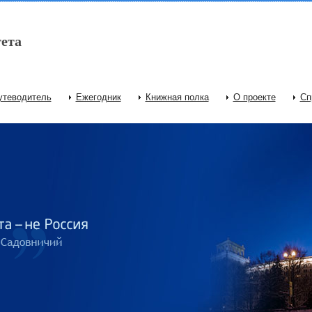
ета
утеводитель
Ежегодник
Книжная полка
О проекте
Сп