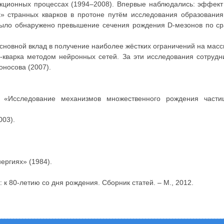
акционных процессах (1994–2008). Впервые наблюдались: эффект
х» странных кварков в протоне путём исследования образовани
 Было обнаружено превышение сечения рождения D-мезонов по с
сновной вклад в получение наиболее жёстких ограничений на масс
-кварка методом нейронных сетей. За эти исследования сотру
носова (2007).
«Исследование механизмов множественного рождения частиц
003).
ергиях» (1984).
к 80-летию со дня рождения. Сборник статей. – М., 2012.