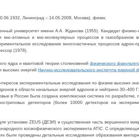
0.06.1932, Ленинград – 14.05.2008, Москва), физик.
енный университет имени А.А. Жданова (1955). Кандидат физико-
е мю-атомных и мю-молекулярных процессов в газообразном во
периментальное исследование многочастичных процессов адрон-п
ессор (1978).
го ядра и квантовой теории столкновений
физического факультет
и высоких энергий
Научно-исследовательского института ядерной 
интересов экспериментальные исследования по физике высоких эне
ронов в области начальных энергий адронов и нейтрино 30–400 Г
рвые в России была создана комплексная система по разработке,
остриповых детекторов (более 10000 детекторов на эксперим
для установки ZEUS (ДЕЗИ) и существенная часть вершинного мик
ждународного космофизического эксперимента ATIC. С определяющ
ях были проведены детальные исследования образования векторны