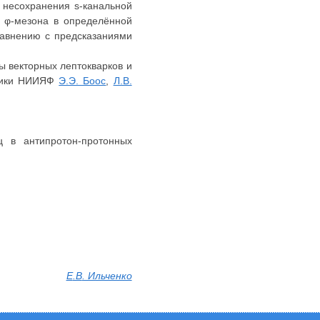
 несохранения s-канальной
я φ-мезона в определённой
равнению с предсказаниями
ы векторных лептокварков и
дники НИИЯФ
Э.Э. Боос
,
Л.В.
 в антипротон-протонных
Е
.В
. Ильченко