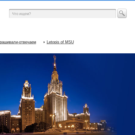
рашивали-отвечаем
Letopis of MSU