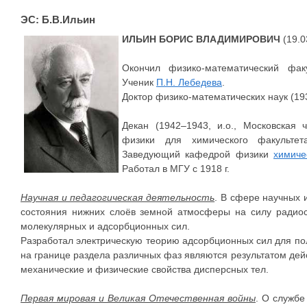
ЭС: Б.В.Ильин
ИЛЬИН БОРИС ВЛАДИМИРОВИЧ
(19.0
Окончил физико-математический факу
Ученик
П.Н. Лебедева
.
Доктор физико-математических наук (19
Декан (1942–1943, и.о., Московская
физики для химического факульте
Заведующий кафедрой физики
химиче
Работал в МГУ с 1918 г.
Научная и педагогическая деятельность
. В сфере научных 
состояния нижних слоёв земной атмосферы на силу радиос
молекулярных и адсорбционных сил.
Разработал электрическую теорию адсорбционных сил для пол
на границе раздела различных фаз являются результатом дей
механические и физические свойства дисперсных тел.
Первая мировая и Великая Отечественная войны
. О службе