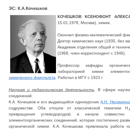
ЭС: К.А.Кочешков
КОЧЕШКОВ КСЕНОФОНТ АЛЕКС
15.01.1978, Москва), химик.
Окончил физико-математический фак
Доктор химических наук (1935, без з
Академик отделения общей и технич
(1968, член-корреспондент с 1946).
Профессор кафедры органичес
лабораторией химии элементоо
химического факультета
. Работал в МГУ с 1923 г.
Научная и педагогическая деятельность
. В сфере научн
соединений.
К.А. Кочешков и его выдающийся однокурсник
А.Н. Несмеяно
содружестве. Оба отошли от классической тематики Н.Д
превращения углеводородов) и начали совместно
элементоорганических соединений, которая постепенно раз
органической химии. К.А. Кочешкова привлекала работа н