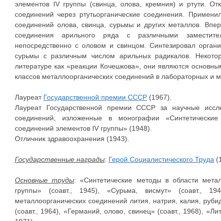
элементов IV группы (свинца, олова, кремния) и ртути. О
соединений через ртутьорганические соединения. Примени
соединений олова, свинца, сурьмы и других металлов. Впе
соединения арильного ряда с различными заместит
непосредственно с оловом и свинцом. Синтезировал органи
сурьмы с различным числом арильных радикалов. Некото
литературе как «реакции Кочешкова», они являются основн
классов металлоорганических соединений в лабораторных и
Лауреат
Государственной премии СССР
(1967).
Лауреат Государственной премии СССР за научные иссле
соединений, изложенные в монографии «Синтетические
соединений элементов IV группы» (1948).
Отличник здравоохранения (1943).
Государственные награды
:
Герой Социалистического Труда
(
Основные труды
: «Синтетические методы в области метал
группы» (соавт., 1945), «Сурьма, висмут» (соавт., 1
металлоорганических соединений лития, натрия, калия, рубид
(соавт., 1964), «Германий, олово, свинец» (соавт., 1968), «Ли