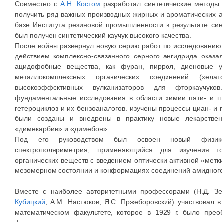
Совместно с
А.Н. Костом
разработал синтетические методы 
получить ряд важных производных жирных и ароматических ам
базе Института резиновой промышленности в результате си
был получен синтетический каучук высокого качества.
После войны развернул новую серию работ по исследовани
действием комплексно-связанного серного ангидрида оказ
ацидофобные вещества, как фуран, пиррол, диеновые у
металлокомплексных органических соединений (хел
высокоэффективных вулканизаторов для фторкаучук
фундаментальные исследования в области химии пяти- и ш
гетероциклов и их бензоаналогов, изучены процессы циан- и 
были созданы и внедрены в практику новые лекарствен
«димекарбин» и «димебон».
Под его руководством был освоен новый физико
спектрополяриметрия, применяющийся для изучения то
органических веществ с введением оптически активной «метк
мезомерном состоянии и конформациях соединений амидного 
Вместе с наиболее авторитетными профессорами (Н.Д. З
Кубицкий
, А.М. Настюков, Я.С. Пржеборовский) участвовал 
математическом факультете, которое в 1929 г. было прео