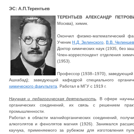
ЭС: А.П.Терентьев
ТЕРЕНТЬЕВ АЛЕКСАНДР ПЕТРОВ
Москва), химик.
Окончил физико-математический фак
Ученик
Н.Д. Зелинского
,
В.В. Челинце
Доктор химических наук (1935, без за
Член-корреспондент отделения химич
(1953).
Профессор (1938–1970), заведующий 
Ашхабад); заведующий кафедрой специального органич
химического факультета
. Работал в МГУ с 1919 г.
Научная и педагогическая деятельность
. В сфере научны
органических соединений, их связь с решением практ
промышленности.
Работал в области магнийорганических соединений, получ
алкоголятов и фенолятов магния (1926). Занимался расши
каучука, применяемого за рубежом для изготовления пул