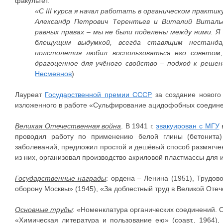
факультет.
«С III курса я начал работать в органическом практи
Александр Петрович Терентьев и Виталий Виталье
равных правах – мы не были поделены между ними. Я
блещущим выдумкой, всегда ставящим нестанд
полстолетия любил воспользоваться его советом,
драгоценное для учёного свойство – подход к реше
Несмеянов
)
Лауреат
Государственной премии СССР
за создание нового 
изложенного в работе «Сульфирование ацидофобных соедине
Великая Отечественная война
. В 1941 г.
эвакуирован с МГУ
проводил работу по применению белой глины (бетонита
заболеваний, предложил простой и дешёвый способ размягчен
из них, организовал производство акриловой пластмассы для 
Государственные награды
: ордена – Ленина (1951), Трудов
оборону Москвы» (1945), «За доблестный труд в Великой Отече
Основные труды
: «Номенклатура органических соединений. Об
«Химическая литература и пользование ею» (соавт., 1964)