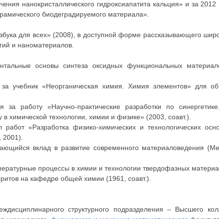
ния нанокристаллического гидроксиапатита кальция» и за 2012 г
ерамического биодеградируемого материала».
збука для всех» (2008), в доступной форме рассказывающего широ
гий и наноматериалов.
тальные основы синтеза оксидных функциональных материало
 за учебник «Неорганическая химия. Химия элементов» для об
я за работу «Научно-практические разработки по синергетик
 химической технологии, химии и физике» (2003, соавт.).
 работ «Разработка физико-химических и технологических осн
 2001).
ающийся вклад в развитие современного материаловедения (М
ературные процессы в химии и технологии твердофазных материало
итов на кафедре общей химии (1961, соавт.).
еждисциплинарного структурного подразделения – Высшего кол