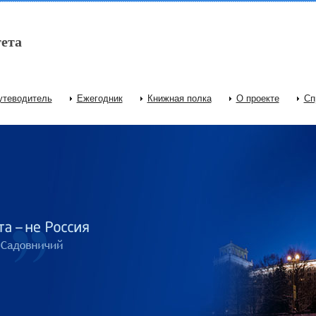
ета
утеводитель
Ежегодник
Книжная полка
О проекте
Сп