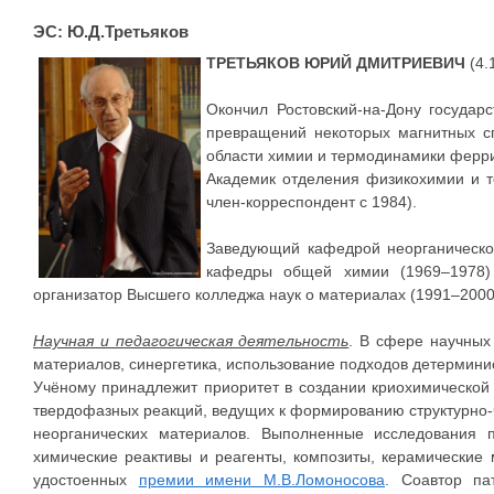
ЭС: Ю.Д.Третьяков
ТРЕТЬЯКОВ ЮРИЙ ДМИТРИЕВИЧ
(4.
Окончил Ростовский-на-Дону государс
превращений некоторых магнитных сп
области химии и термодинамики ферри
Академик отделения физикохимии и т
член-корреспондент с 1984).
Заведующий кафедрой неорганическо
кафедры общей химии (1969–1978
организатор Высшего колледжа наук о материалах (1991–2000
Научная и педагогическая деятельность
. В сфере научных
материалов, синергетика, использование подходов детермини
Учёному принадлежит приоритет в создании криохимической
твердофазных реакций, ведущих к формированию структурно-
неорганических материалов. Выполненные исследования 
химические реактивы и реагенты, композиты, керамические 
удостоенных
премии имени М.В.Ломоносова
. Соавтор па