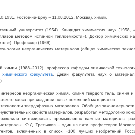
10.1931, Ростов-на-Дону – 11.08.2012, Москва), химик.
твенный университет (1954). Кандидат химических наук (1958, 
лавов методом истинной теплоёмкости»). Доктор химических на
тов»). Профессор (1969).
ехнологии неорганических материалов (общая химическая техно
й химии (1988–2012); профессор кафедры химической технологи
)
химического факультета
. Декан факультета наук о материала
).
 интересов неорганическая химия, химия твёрдого тела, химия и
стского хаоса при создании новых поколений материалов.
 технологии твердофазных материалов. Обобщил закономерности
чувствительных свойств материалов, разработал методологию кон
позволили синтезировать промышленно важные материалы раз
материалы. Ю.Д. Третьяков – один из пяти профессоров Московс
тентов, включённых в список «100 лучших изобретений Росс