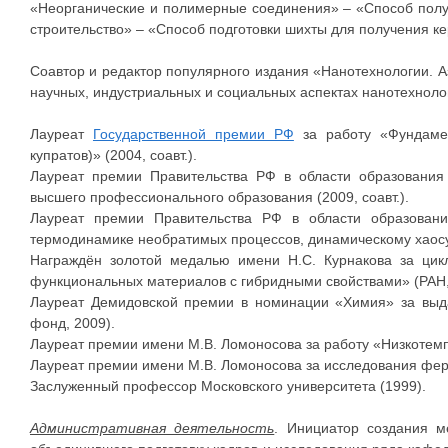
«Неорганические и полимерные соединения» – «Способ получе
строительство» – «Способ подготовки шихты для получения к
Соавтор и редактор популярного издания «Нанотехнологии. А
научных, индустриальных и социальных аспектах нанотехноло
Лауреат
Государственной премии РФ
за работу «Фундамен
купратов)» (2004, соавт.).
Лауреат премии Правительства РФ в области образования
высшего профессионального образования (2009, соавт.).
Лауреат премии Правительства РФ в области образовани
термодинамике необратимых процессов, динамическому хаосу в
Награждён золотой медалью имени Н.С. Курнакова за цикл
функциональных материалов с гибридными свойствами» (РАН,
Лауреат Демидовской премии в номинации «Химия» за выд
фонд, 2009).
Лауреат премии имени М.В. Ломоносова за работу «Низкотемп
Лауреат премии имени М.В. Ломоносова за исследования ферр
Заслуженный профессор Московского университета (1999).
Административная деятельность
. Инициатор создания м