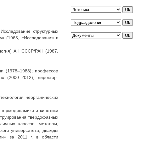
«Исследование структурных
ук (1965, «Исследования в
логия) АН СССР/РАН (1987,
и (1978–1988); профессор
х (2000–2012), директор-
 технология неорганических
 термодинамики и кинетики
струирования твердофазных
личных классов: металлы,
кого университета, дважды
ии» за 2011 г. в области