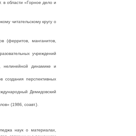
. в области «Горное дело и
кому читательскому кругу о
в (ферритов, манганитов,
разовательных учреждений
е, нелинейной динамике и
ов создания перспективных
еждународный Демидовский
в» (1986, соавт.).
леджа наук о материалах,