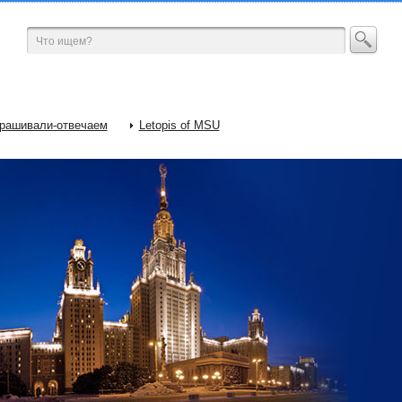
рашивали-отвечаем
Letopis of MSU