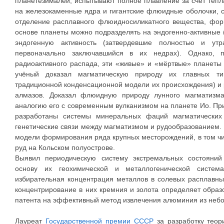
планетезималей, испытывают полное плавление за счёт тепл
на железокаменные ядра и гигантские флюидные оболочки, 
отделение расплавного флюидносиликатного вещества, фор
основе планеты можно подразделять на эндогенно-активные 
эндогенную активность (затвердевшие полностью и ут
первоначально заключавшийся в их недрах). Однако, 
радиоактивного распада, эти «живые» и «мёртвые» планеты
учёный доказал магматическую природу их главных ти
традиционной конденсационной модели их происхождения) и
алмазов. Доказал флюидную природу лунного магматизма
аналогию его с современным вулканизмом на планете Ио. Пр
разработаны системы минеральных фаций магматических
генетические связи между магматизмом и рудообразованием. 
модели формирования ряда крупных месторождений, в том ч
руд на Кольском полуострове.
Выявил периодическую систему экстремальных состояний
основу их геохимической и металлогенической система
избирательная концентрация металлов в солевых расплавны
концентрирование в них кремния и золота определяет образ
патента на эффективный метод извлечения алюминия из небо
Лауреат
Государственной премии СССР
за разработку теор