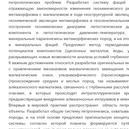
петрологических проблем. Разработал систему фаци
отражающую закономерности изменения геохимического р
метаморфизма с магматизмом в ходе геоструктурной эволюц
геохимической эволюции метаморфизма в геосинклинальном
построения геохимических диаграмм: литостатическое д
компонента и литостатическое давление–температура
минеральные парагенезисы метаморфических пород, и на эт
и минеральных фаций. Предложил метод термодинами
потенциалов компонентов (щелочных металлов, воды, у
раскрывающих новые возможности анализа условий глубинно
К важным достижениям относится разработка оригинальных м
с привлечением механизмов магматического замещения те
магматические очаги, ультрамафического (происхожд
(происхождение средних и кислых пород, так называемо
алмазоносного магматизма, связанного с глубинными рассло
очагами, в которых происходит интрателлурическая кр
предшествующая внедрению алмазоносных интрузивов в земн
Впервые в мировой практике распространил область петро
объекты. Разработал общую систему петрогенезиса, охваты
породы, и на этой основе предложил оригинальную концеп
системы, согласно которой планеты формируются путё