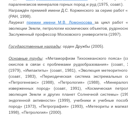
парагенезисов минералов горных пород и руд (1975, соавт.).
Награждён премией имени Д.С. Коржинского за серию работ 
(РАН, 1998).
Лауреат
премии имени М.В. Ломоносова
за цикл работ «
эволюции Земли, петрологии космических объектов, рудоносн
Заслуженный профессор Московского университета (1997).
Государственные награды
: орден Дружбы (2005).
Основные труды
: «Метаморфизм Тихоокеанского пояса» (со
окислов в связи с проблемами рудообразования» (соавт., 
(1979), «Импактиты» (соавт., 1981), «Эволюция метеоритног
(соавт., 1983), «Периодическая система экстремальных с
«Петрогенезис» (1988), «Петрология» (1988), «Минералог
изверженных пород» (соавт., 1991), «Космическая петрол
эволюция Земли и других планет Солнечной системы» (19
эндогенной активности» (1999), учебники и учебные посо
пород» (1973), «Петрография» (1993), «Метеориты и магмати
1998), «Петрология» (2000).