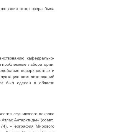
ствования этого озера была
енствованию кафедрально-
 и проблемные лаборатории:
одействия поверхностных и
сплуатацию комплекс зданий
шаг был сделан в области
ология ледникового покрова
Атлас Антарктиды» (соавт.,
974), «География Мирового