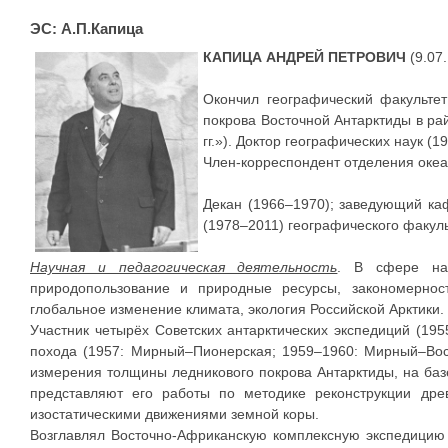
ЭС: А.П.Капица
КАПИЦА АНДРЕЙ ПЕТРОВИЧ
(9.07
Окончил географический факультет
покрова Восточной Антарктиды в ра
гг.»). Доктор географических наук 
Член-корреспондент отделения океа
Декан (1966–1970); заведующий ка
(1978–2011) географического факуль
Научная и педагогическая деятельность
. В сфере нау
природопользование и природные ресурсы, закономернос
глобальное изменение климата, экология Российской Арктики.
Участник четырёх Советских антарктических экспедиций (1955
похода (1957: Мирный–Пионерская; 1959–1960: Мирный–Во
измерения толщины ледникового покрова Антарктиды, на баз
представляют его работы по методике реконструкции дре
изостатическими движениями земной коры.
Возглавлял Восточно-Африканскую комплексную экспедицию 