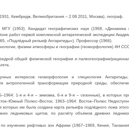
.1931, Кембридж, Великобритания – 2.08.2011, Москва), географ.
 МГУ (1953). Кандидат географических наук (1958, «Динамика 
йоне работ первой комплексной антарктической экспедиции Акад
(1965, «Подлёдный рельеф Антарктиды»). Профессор (1966).
нологии, физики атмосферы и географии (геоморфология) АН ССС
федрой общей физической географии и палеогеографии/рациона
тета.
чных интересов геоморфология и гляциология Антарктиды, 
ти антропогенной трансформации природной среды, обеспечен
–1964: 1-я и 4-я – зимовка, 6-я и 9-я – сезонные), в которых п
сток–Южный Полюс–Восток; 1963–1964: Восток–Полюс Недоступн
е которых им была создана карта рельефа подлёдного ложа этого
вних ледниковых щитов, по расчёту объёмов древних леднико
по изучению рифтовых зон Африки (1967–1969, Кения, Танзания,