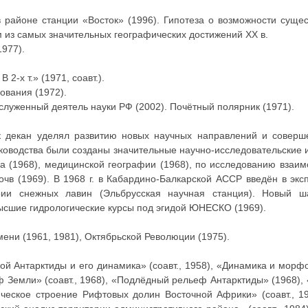
в районе станции «Восток» (1996). Гипотеза о возможности суще
им из самых значительных географических достижений XX в.
977).
 2-х т.» (1971, соавт.).
ования (1972).
служенный деятель науки РФ (2002). Почётный полярник (1971).
к декан уделял развитию новых научных направлений и соверш
руководства были созданы значительные научно-исследовательские
 (1968), медицинской географии (1968), по исследованию взаим
очв (1969). В 1968 г. в Кабардино-Балкарской АССР введён в эк
рии снежных лавин (Эльбрусская научная станция). Новый 
сшие гидрологические курсы под эгидой ЮНЕСКО (1969).
мени (1961, 1981), Октябрьской Революции (1975).
й Антарктиды и его динамика» (соавт., 1958), «Динамика и морф
 Земли» (соавт., 1968), «Подлёдный рельеф Антарктиды» (1968), «
ическое строение Рифтовых долин Восточной Африки» (соавт., 1