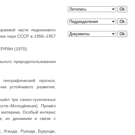
краевой части ледникового
емии наук СССР в 1956–1957
Р/РАН (1970).
льного природопользования
географический прогноз,
ие устойчивого развития,
рошёл три санно-гусеничных
ости–Молодёжная). Провёл
 материка. Особый интерес
в, их динамике и связи с
 Уганда, Руанда, Бурунди,