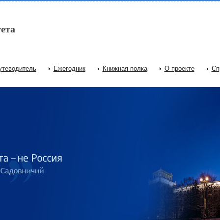
ета
утеводитель
Ежегодник
Книжная полка
О проекте
Сп