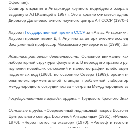
Эфиопия).
Соавтор открытия в Антарктиде крупного подлёдного озера 
выдвинута А.П.Капицей в 1957 г. Это открытие считается одн
Директор Дальневосточного научного центра АН СССР (1970–1
Лауреат
Государственной премии СССР
за «Атлас Антарктики. В
Лауреат премии имени Д.Н. Анучина за антарктические исслед
Заслуженный профессор Московского университета (1996). За
Административная деятельность
. Основное внимание ка
лабораторной структуры факультета. В период его краткого 
изучения новейших отложений и палеогеографии плейстоцена
подземных вод (1968), по освоению Севера (1969), эрозии п
опытно-экспериментальной станции проблемной лаборато
международного сотрудничества – открыты Международные вы
Государственные награды
: ордена – Трудового Красного Зна
Основные труды
: «Современный ледниковый покров Восточно
Центрального сектора Восточной Антарктиды» (1961), «Рельеф
1970), «Через полюс на экватор» (1970), «Рельеф и геолог