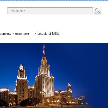
рашивали-отвечаем
Letopis of MSU