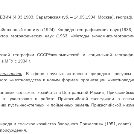
АЕВИЧ
(4.03.1903, Саратовская губ. – 14.09.1994, Москва), географ.
яйственный институт (1924). Кандидат географических наук (1936
октор географических наук (1963, «Методы экономико-географич
ской географии СССР/экономической и социальной географии
в МГУ с 1934 г.
ятельность
. В сфере научных интересов природные ресурсы 
ного животноводства к новым формам организации животноводче
аниями сельского хозяйства в Центральной России, Прикаспийск
гг. участвовал в работе Прикаспийской экспедиции в связ
ю пустынно-степных и пойменных земель Прикаспийской низмен
ирода и сельское хозяйство Западного Прикаспия» (1951, соавт.)
 присуждения.