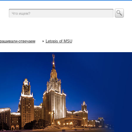
рашивали-отвечаем
Letopis of MSU