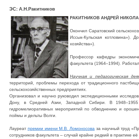
ЭС: А.Н.Ракитников
РАКИТНИКОВ АНДРЕЙ НИКОЛ
Окончил Саратовский сельскохоз
Иссык-Кульская котловина»). Д
хозяйства»).
Профессор кафедры экономиче
факультета (1964–1994). Работал 
Научная и педагогическая де
территорий, проблемы перехода от традиционного пастбищ
сельскохозяйственных предприятиях.
Организовал и научно руководил экспедиционными исследов
Дону, в Средней Азии, Западной Сибири. В 1948–1955 
гидромелиоративных мероприятий по обводнению и орошени
поймы и дельты Волги.
Лауреат
премии имени М.В. Ломоносова
за научный труд «Пр
сотрудников факультета – случай крайне редкий в практике её