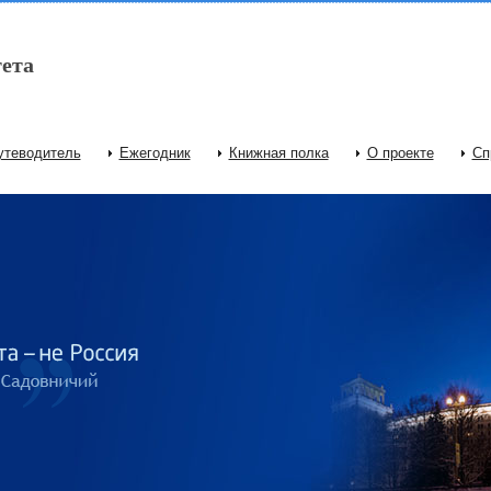
ета
утеводитель
Ежегодник
Книжная полка
О проекте
Сп