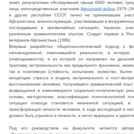
анкет, результатами обследования свыше 6000 человек, ср
лица, непосредственные участники
Афганской войны
1979–198
и других республик СССР, лично не принимавшие учас
Афганистана; военнослужащие, участвовавшие в вооружённых 
пострадавшие в чрезвычайных ситуациях, терактах; уча
различным травматическим опытом. Создал первую в Рос
ветеранов Афганистана (1986).
Впервые разработал общепсихологический подход к фе
неповседневной, изменившейся реальности, в которую
(повседневности), и из которой он направлен на дальн
трактовку экстремальности как предельного феномена, имеющ
так и позитивную (стойкость, испытание, мужество, быти
концепцию стресса и модель экстремального и пост-экстре
восстановления человека, получившего травматический опыт 
возвращения в изменившуюся социально-политическую реал
основы, методологию, классификацию психотехнологий п
ситуация помощи становится жизненной ситуацией, в 
трансформация личности человека, в ходе восходящей и нис
должно быть утрачено в личности, а нечто выращено и укрепл
Под его руководством на факультете читаются авторс