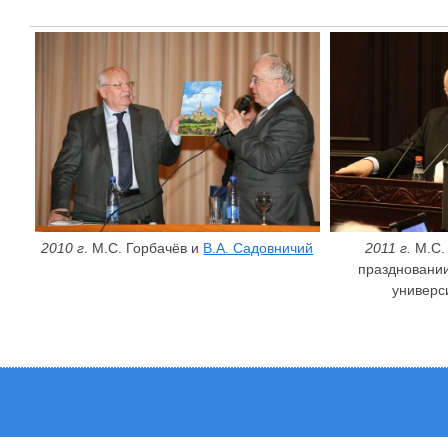
2010 г
. М.С. Горбачёв и
В.А. Садовничий
2011 г.
М.С. 
праздновании
универс