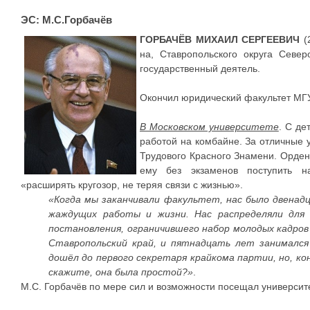
ЭС: М.С.Горбачёв
ГОРБАЧЁВ МИХАИЛ СЕРГЕЕВИЧ
(2
на, Ставропольского округа Северо
государственный деятель.
Окончил юридический факультет МГУ
В Московском университете
. С де
работой на комбайне. За отличные 
Трудового Красного Знамени. Орде
ему без экзаменов поступить н
«расширять кругозор, не теряя связи с жизнью».
«Когда мы заканчивали факультет, нас было двенад
жаждущих работы и жизни. Нас распределяли для
постановления, ограничившего набор молодых кадров в
Ставропольский край, и пятнадцать лет занимался
дошёл до первого секретаря крайкома партии, но, кон
скажите, она была простой?»
.
М.С. Горбачёв по мере сил и возможности посещал университ