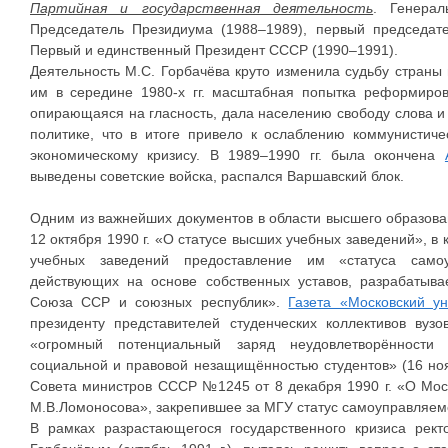
Партийная и государственная деятельность
. Генера
Председатель Президиума (1988–1989), первый председате
Первый и единственный Президент СССР (1990–1991).
Деятельность М.С. Горбачёва круто изменила судьбу страны
им в середине 1980-х гг. масштабная попытка реформиров
опирающаяся на гласность, дала населению свободу слова и 
политике, что в итоге привело к ослаблению коммунистич
экономическому кризису. В 1989–1990 гг. была окончена
выведены советские войска, распался Варшавский блок.
Одним из важнейших документов в области высшего образов
12 октября 1990 г. «О статусе высших учебных заведений», в
учебных заведений предоставление им «статуса самоу
действующих на основе собственных уставов, разрабатыва
Союза ССР и союзных республик».
Газета «Московский ун
президенту представителей студенческих коллективов вуз
«огромный потенциальный заряд неудовлетворённости 
социальной и правовой незащищённостью студентов» (16 ноя
Совета министров СССР №1245 от 8 декабря 1990 г. «О Мос
М.В.Ломоносова», закрепившее за МГУ статус самоуправляем
В рамках разрастающегося государственного кризиса рек