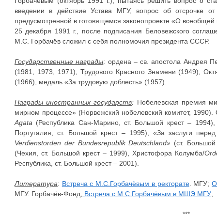
Горбачёвым (октябрь 1991 г.), пытаясь решить вопрос о ст
введении в действие Устава МГУ, вопрос об отсрочке от
предусмотренной в готовящемся законопроекте «О всеобщей 
25 декабря 1991 г., после подписания Беловежского согл
М.С. Горбачёв сложил с себя полномочия президента СССР.
Государственные награды
: ордена – св. апостола Андрея П
(1981, 1973, 1971), Трудового Красного Знамени (1949), Ок
(1966), медаль «За трудовую доблесть» (1957).
Награды иностранных государств
:
Нобелевская премия мир
мирном процессе» (Норвежский нобелевский комитет, 1990). 
Agata
(Республика Сан-Марино, ст. Большой крест – 1994),
Португалия, ст. Большой крест – 1995), «За заслуги пере
Verdienstorden der Bundesrepublik Deutschland»
(ст. Большой 
(Чехия, ст. Большой крест – 1999), Христофора Колумба/
Ord
Республика, ст. Большой крест – 2001).
Литература
:
Встреча с М.С.Горбачёвым в ректорате
. МГУ;
О
МГУ. Горбачёв-Фонд;
Встреча с М.С.Горбачёвым в МШЭ МГУ
;
***