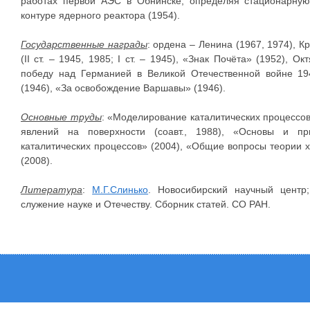
работах первой АЭС в Обнинске, определяя стационарну
контуре ядерного реактора (1954).
Государственные награды
: ордена – Ленина (1967, 1974), К
(II ст. – 1945, 1985; I ст. – 1945), «Знак Почёта» (1952), 
победу над Германией в Великой Отечественной войне 194
(1946), «За освобождение Варшавы» (1946).
Основные труды
: «Моделирование каталитических процессо
явлений на поверхности (соавт., 1988), «Основы и пр
каталитических процессов» (2004), «Общие вопросы теории хи
(2008).
Литература
:
М.Г.Слинько
. Новосибирский научный цент
служение науке и Отечеству. Сборник статей. СО РАН.