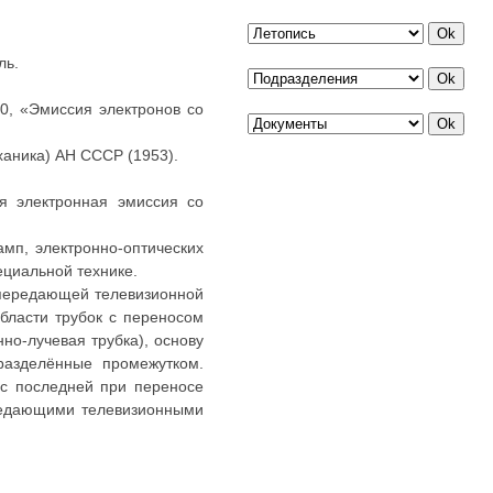
ль.
0, «Эмиссия электронов со
ханика) АН СССР (1953).
я электронная эмиссия со
мп, электронно-оптических
ециальной технике.
 передающей телевизионной
бласти трубок с переносом
но-лучевая трубка), основу
разделённые промежутком.
 с последней при переносе
ередающими телевизионными