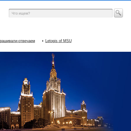
рашивали-отвечаем
Letopis of MSU