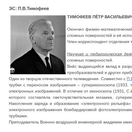
ЭС: П.В.Тимофеев
ТИМОФЕЕВ ПЁТР ВАСИЛЬЕВИ
Окончил физико-математический
сложных поверхностей и её испо
Член-корреспондент отделения т
Научная и педагогическая де
сложных поверхностей.
Внёс выдающийся вклад в разра
преобразователей и других при
Один из творцов отечественного телевидения. Совместно с
П.
трубки с переносом изображения – супериконоскопа (1933,
электронных изображений. В отличие от иконоскопа (1931, С.
которого составляла светочувствительная мозаика, супе
Накопление заряда и образование «электронного рельефа»
электронного изображения бомбардировкой фотоэлектронами
трубками.
Преподаватель Военно-воздушной инженерной академии имени