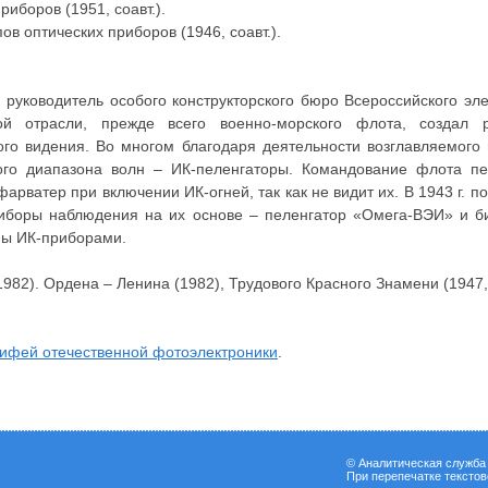
риборов (1951, соавт.).
в оптических приборов (1946, соавт.).
 руководитель особого конструкторского бюро Всероссийского эле
й отрасли, прежде всего военно-морского флота, создал ря
ого видения. Во многом благодаря деятельности возглавляемог
го диапазона волн – ИК-пеленгаторы. Командование флота пе
арватер при включении ИК-огней, так как не видит их. В 1943 г. 
риборы наблюдения на их основе – пеленгатор «Омега-ВЭИ» и 
ны ИК-приборами.
1982). Ордена – Ленина (1982), Трудового Красного Знамени (1947,
ифей отечественной фотоэлектроники
.
© Аналитическая служб
При перепечатке тексто