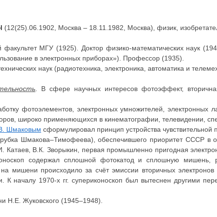
Ч
(12(25).06.1902, Москва – 18.11.1982, Москва), физик, изобретате
 факультет МГУ (1925). Доктор физико-математических наук (194
льзование в электронных приборах»). Профессор (1935).
ехнических наук (радиотехника, электроника, автоматика и телеме
ятельность
. В сфере научных интересов фотоэффект, вторична
ботку фотоэлементов, электронных умножителей, электронных ла
боров, широко применяющихся в кинематографии, телевидении, сп
В. Шмаковым
сформулировал принцип устройства чувствительной
 трубка Шмакова–Тимофеева), обеспечившего приоритет СССР в о
И. Катаев, В.К. Зворыкин, первая промышленно пригодная электрон
риконоскоп содержал сплошной фотокатод и сплошную мишень, 
 на мишени происходило за счёт эмиссии вторичных электронов
. К началу 1970-х гг. супериконоскоп был вытеснен другими п
 Н.Е. Жуковского (1945–1948).