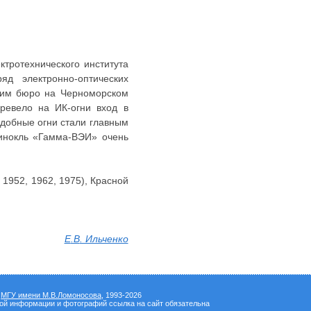
ктротехнического института
д электронно-оптических
о им бюро на Черноморском
ревело на ИК-огни вход в
подобные огни стали главным
бинокль «Гамма-ВЭИ» очень
 1952, 1962, 1975), Красной
Е
.В
. Ильченко
а
МГУ имени М.В.Ломоносова
, 1993-2026
вой информации и фотографий ссылка на сайт обязательна