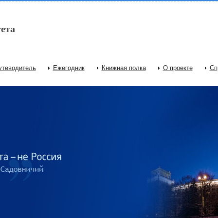
ета
утеводитель
Ежегодник
Книжная полка
О проекте
Сп