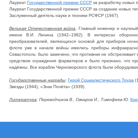
Лауреат
Государственной премии СССР
за разработку новых п
Лауреат Государственной премии СССР за создание новых типо
Заслуженный деятель науки и техники РСФСР (1947).
Великая Отечественная война
. Главный инженер и научный
имени В.И. Ленина (1942–1982). В интересах оборонно
преобразователей, являющихся основой для приборов ночн
флоте уже в начале войны имелись приборы инфракрасно
Севастополь: было замечено, что противник не обстреливает ф
средством ограждения фарватеров и было признано, что п
надёжны. Все корабли Черноморского флота были оборудова
Государственные награды
:
Герой Социалистического Труда
(
Звезды (1944), «Знак Почёта» (1939).
Литература
:
Переводчиков В
.,
Овчаров И
.,
Тимофеев Ю
.
Кор