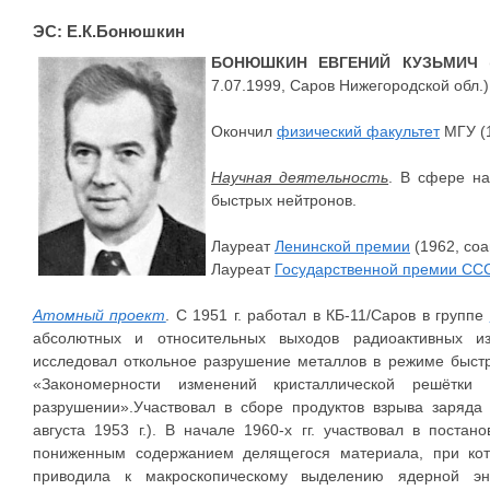
ЭС: Е.К.Бонюшкин
БОНЮШКИН ЕВГЕНИЙ КУЗЬМИЧ
(
7.07.1999, Саров Нижегородской обл.)
Окончил
физический факультет
МГУ (1
Научная деятельность
. В сфере на
быстрых нейтронов.
Лауреат
Ленинской премии
(1962, соав
Лауреат
Государственной премии СС
Атомный проект
. С 1951 г. работал в КБ-11/Саров в группе
абсолютных и относительных выходов радиоактивных и
исследовал откольное разрушение металлов в режиме быстр
«Закономерности изменений кристаллической решётки
разрушении».Участвовал в сборе продуктов взрыва заряда
августа 1953 г.). В начале 1960-х гг. участвовал в поста
пониженным содержанием делящегося материала, при ко
приводила к макроскопическому выделению ядерной э