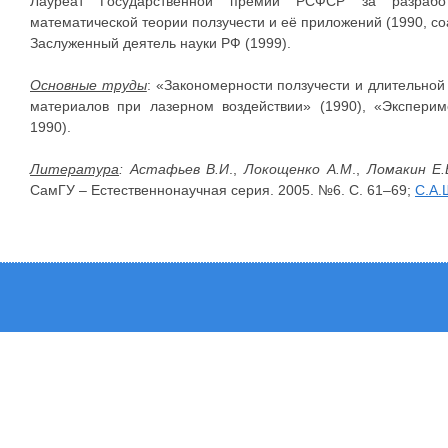
Лауреат Государственной премии РСФСР за разработ
математической теории ползучести и её приложений (1990, соа
Заслуженный деятель науки РФ (1999).
Основные труды
: «Закономерности ползучести и длительной 
материалов при лазерном воздействии» (1990), «Эксперим
1990).
Литература
: Астафьев В.И
.,
Локощенко А.М
.,
Ломакин Е.
СамГУ – Естественнонаучная серия. 2005. №6. С. 61–69;
С.А.