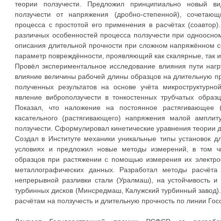
теории ползучести. Предложил принципиально новый ви
ползучести от напряжения (дробно-степенной), сочетаю
процесса с простотой его применения в расчётах (соавтор
различных особенностей процесса ползучести при одноосно
описания длительной прочности при сложном напряжённом 
параметр повреждённости, проявляющий как скалярные, так и
Провёл экспериментальное исследование влияния пути наг
влияние величины рабочей длины образцов на длительную п
полученных результатов на основе учёта микроструктурно
явление виброползучести в тонкостенных трубчатых образ
Показал, что наложение на постоянное растягивающее (
касательного (растягивающего) напряжения малой амплит
ползучести. Сформулировал кинетические уравнения теории д
Создал в Институте механики уникальные типы установок д
условиях и предложил новые методы измерений, в том ч
образцов при растяжении с помощью измерения их электро
металлографических данных. Разработал методы расчёта
непрерывной разливки стали (Уралмаш), на устойчивость и
турбинных дисков (Минсредмаш, Калужский турбинный завод)
расчётам на ползучесть и длительную прочность по линии Гос