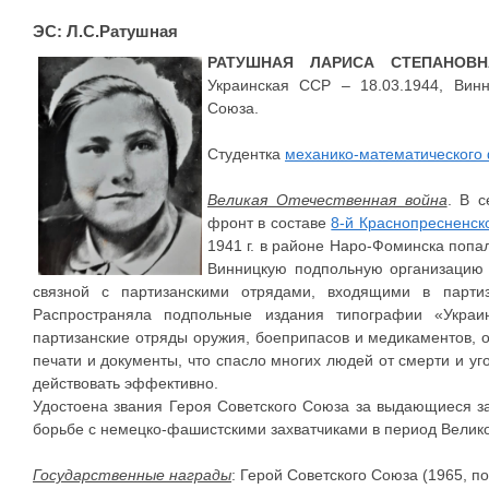
ЭС: Л.С.Ратушная
РАТУШНАЯ ЛАРИСА СТЕПАНОВН
Украинская ССР – 18.03.1944, Винн
Союза.
Студентка
механико-математического
Великая Отечественная война
. В с
фронт в составе
8-й Краснопресненск
1941 г. в районе Наро-Фоминска попал
Винницкую подпольную организацию (
связной с партизанскими отрядами, входящими в парти
Распространяла подпольные издания типографии «Украи
партизанские отряды оружия, боеприпасов и медикаментов,
печати и документы, что спасло многих людей от смерти и у
действовать эффективно.
Удостоена звания Героя Советского Союза за выдающиеся за
борьбе с немецко-фашистскими захватчиками в период Велико
Государственные награды
: Герой Советского Союза (1965, п