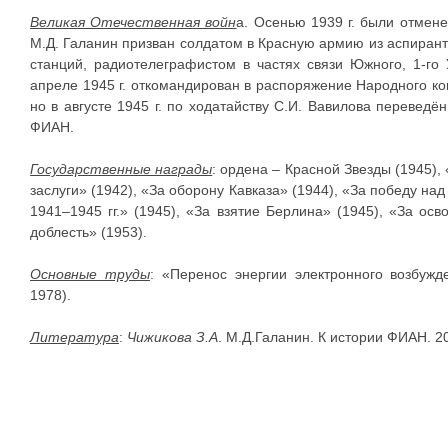
Великая Отечественная войн
а. Осенью 1939 г. были отмен
М.Д. Галанин призван солдатом в Красную армию из аспира
станций, радиотелеграфистом в частях связи Южного, 1-го 
апреле 1945 г. откомандирован в распоряжение Народного 
но в августе 1945 г. по ходатайству С.И. Вавилова перевед
ФИАН.
Государственные награды
: ордена – Красной Звезды (1945),
заслуги» (1942), «За оборону Кавказа» (1944), «За победу н
1941–1945 гг.» (1945), «За взятие Берлина» (1945), «За ос
доблесть» (1953).
Основные труды
: «Перенос энергии электронного возбужд
1978).
Литература
:
Чижикова З.А
. М.Д.Галанин. К истории ФИАН. 20