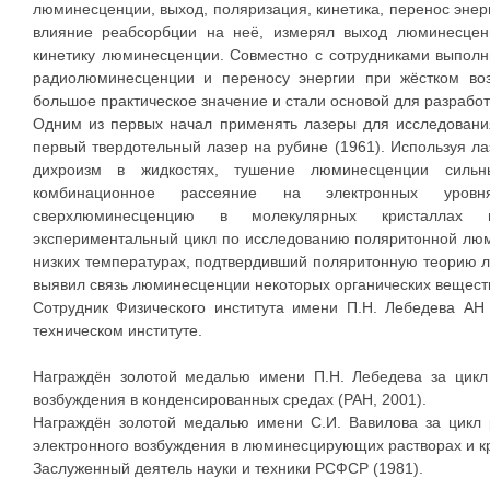
люминесценции, выход, поляризация, кинетика, перенос эне
влияние реабсорбции на неё, измерял выход люминесцен
кинетику люминесценции. Совместно с сотрудниками выполн
радиолюминесценции и переносу энергии при жёстком во
большое практическое значение и стали основой для разрабо
Одним из первых начал применять лазеры для исследовани
первый твердотельный лазер на рубине (1961). Используя л
дихроизм в жидкостях, тушение люминесценции сильны
комбинационное рассеяние на электронных уровн
сверхлюминесценцию в молекулярных кристаллах 
экспериментальный цикл по исследованию поляритонной лю
низких температурах, подтвердивший поляритонную теорию л
выявил связь люминесценции некоторых органических веществ
Сотрудник Физического института имени П.Н. Лебедева АН
техническом институте.
Награждён золотой медалью имени П.Н. Лебедева за цикл 
возбуждения в конденсированных средах (РАН, 2001).
Награждён золотой медалью имени С.И. Вавилова за цикл 
электронного возбуждения в люминесцирующих растворах и кр
Заслуженный деятель науки и техники РСФСР (1981).