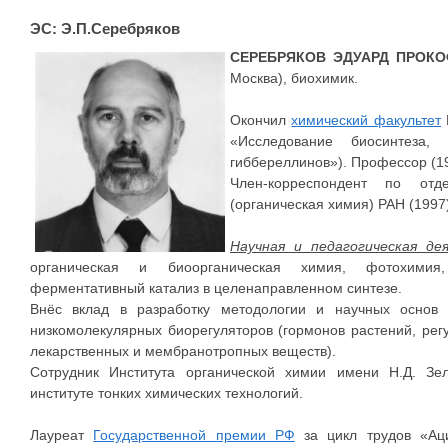
ЭС: Э.П.Серебряков
СЕРЕБРЯКОВ ЭДУАРД ПРОК
Москва), биохимик.
Окончил
химический факультет
«Исследование биосинтеза,
гиббереллинов»). Профессор (19
Член-корреспондент по от
(органическая химия) РАН (1997)
Научная и педагогическая де
органическая и биоорганическая химия, фотохимия
ферментативный катализ в целенаправленном синтезе.
Внёс вклад в разработку методологии и научных основ 
низкомолекулярных биорегуляторов (гормонов растений, рег
лекарственных и мембранотропных веществ).
Сотрудник Института органической химии имени Н.Д. Зе
институте тонких химических технологий.
Лауреат
Государственной премии РФ
за цикл трудов «Аци