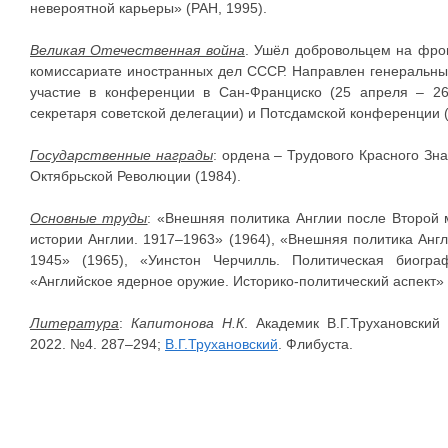
невероятной карьеры» (РАН, 1995).
Великая Отечественная война
. Ушёл добровольцем на фрон
комиссариате иностранных дел СССР. Направлен генеральны
участие в конференции в Сан-Франциско (25 апреля – 26 
секретаря советской делегации) и Потсдамской конференции (17
Государственные награды
: ордена – Трудового Красного Зна
Октябрьской Революции (1984).
Основные труды
: «Внешняя политика Англии после Второй 
истории Англии. 1917–1963» (1964), «Внешняя политика Анг
1945» (1965), «Уинстон Черчилль. Политическая биогра
«Английское ядерное оружие. Историко-политический аспект» 
Литература
:
Капитонова Н.К
. Академик В.Г.Трухановски
2022. №4. 287–294;
В.Г.Трухановский
. Флибуста.