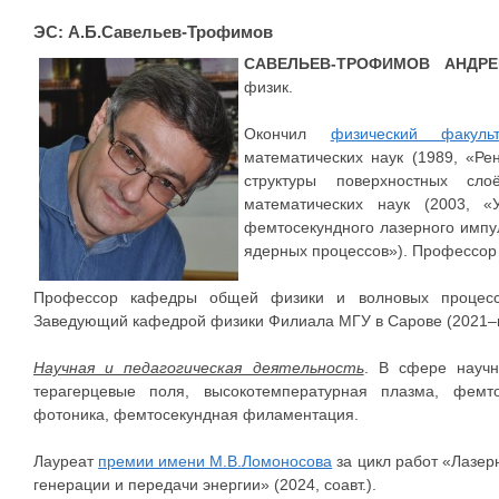
ЭС: А.Б.Савельев-Трофимов
САВЕЛЬЕВ-ТРОФИМОВ АНДР
физик.
Окончил
физический факульт
математических наук (1989, «Ре
структуры поверхностных сло
математических наук (2003, «
фемтосекундного лазерного импу
ядерных процессов»). Профессор 
Профессор кафедры общей физики и волновых процессов
Заведующий кафедрой физики Филиала МГУ в Сарове (2021–н
Научная и педагогическая деятельность
. В сфере научн
терагерцевые поля, высокотемпературная плазма, фемт
фотоника, фемтосекундная филаментация.
Лауреат
премии имени М.В.Ломоносова
за цикл работ «Лазе
генерации и передачи энергии» (2024, соавт.).