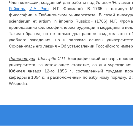
Член комиссии, созданной для работы над Уставом/Регламен
Рейхель
,
И.А. Рост
, И.Г. Фроманн). В 1765 г. покинул М
философии в Тюбингенском университете. В своей инаугура
scientiarum et artium in imperio Russico» (1766) И.Г. Фр
преподавание философии, юриспруденции и медицины в неда
Таким образом, он не только дал раннее свидетельство о
учебного заведения, но и заложил основы университет
Сохранилась его лекция «Об установлении Российского импера
Литература
:
Шевырёв С.П
. Биографический словарь профе
университета, за истекающее столетие, со дня учреждения 
Юбилея января 12-го 1855 г., составленный трудами пр
кафедры в 1854 г., и расположенный по азбучному порядку. В 2-
Wikipedia.