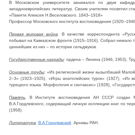
В Московском университете занимался по двум кафедр
западноевропейских литератур. Своим учителям посвятил ста
«Памяти Алексея Н.Веселовского. 1843–1918»
Профессор Московского института востоковедения (1920–1948
Первая мировая война
. В качестве корреспондента «Русс
побывал на Кавказском фронте (1915–1916). Собрал немало т
ценнейшие из них – по истории сельджуков.
Государственные награды
: ордена – Ленина (1946, 1953), Тр
Основные труды
: «Из религиозной жизни кызылбашей Малой 
2–3» (1923–1925), «Игры анатолийских турок» (1927), «Из ж
турецкого языка. Морфология и синтаксис» (1928), «Государс
Память
. В Институте востоковедения АН СССР создан 
В.А.Гордлевского, содержащий личную коллекцию книг по тю
(1958).
Литература
:
В.А.Гордлевский
. Архивы РАН.