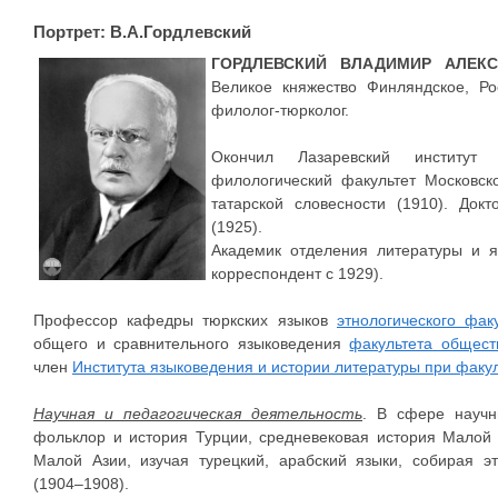
Портрет: В.А.Гордлевский
ГОРДЛЕВСКИЙ ВЛАДИМИР АЛЕК
Великое княжество Финляндское, Ро
филолог-тюрколог.
Окончил Лазаревский институт 
филологический факультет Московско
татарской словесности (1910). Док
(1925).
Академик отделения литературы и я
корреспондент с 1929).
Профессор кафедры тюркских языков
этнологического фак
общего и сравнительного языковедения
факультета общест
член
Института языковедения и истории литературы при факу
Научная и педагогическая деятельность
. В сфере научн
фольклор и история Турции, средневековая история Малой
Малой Азии, изучая турецкий, арабский языки, собирая э
(1904–1908).