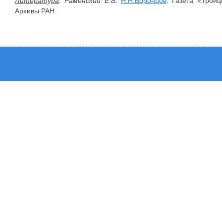
Литература
:
Раменский Е.В
.
Н.Н.Воронцов
. Газета «Трои
Архивы РАН.