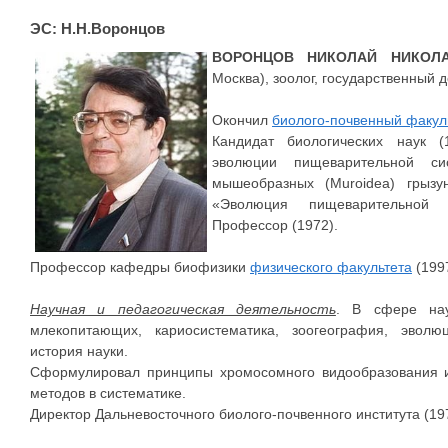
ЭС: Н.Н.Воронцов
ВОРОНЦОВ НИКОЛАЙ НИКОЛ
Москва), зоолог, государственный д
Окончил
биолого-почвенный факул
Кандидат биологических наук 
эволюции пищеварительной си
мышеобразных (Muroidea) грызун
«Эволюция пищеварительной 
Профессор (1972).
Профессор кафедры биофизики
физического факультета
(199
Научная и педагогическая деятельность
. В сфере нау
млекопитающих, кариосистематика, зоогеография, эвол
история науки.
Сформулировал принципы хромосомного видообразования и
методов в систематике.
Директор Дальневосточного биолого-почвенного института (19