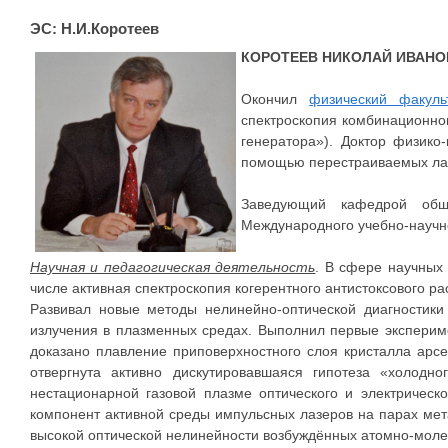
ЭС: Н.И.Коротеев
КОРОТЕЕВ НИКОЛАЙ ИВАНО
Окончил
физический факуль
спектроскопия комбинационно
генератора»). Доктор физико
помощью перестраиваемых лаз
Заведующий кафедрой обще
Международного учебно-научно
Научная и педагогическая деятельность
. В сфере научных 
числе активная спектроскопия когерентного антистоксового ра
Развивал новые методы нелинейно-оптической диагностики
излучения в плазменных средах. Выполнил первые эксперим
доказано плавление приповерхностного слоя кристалла арс
отвергнута активно дискутировавшаяся гипотеза «холодн
нестационарной газовой плазме оптического и электричес
компонент активной среды импульсных лазеров на парах ме
высокой оптической нелинейности возбуждённых атомно-моле