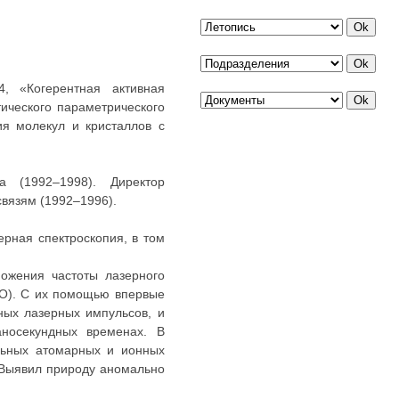
, «Когерентная активная
ического параметрического
ия молекул и кристаллов с
 (1992–1998). Директор
вязям (1992–1996).
ерная спектроскопия, в том
ожения частоты лазерного
ЛО). С их помощью впервые
ных лазерных импульсов, и
аносекундных временах. В
ельных атомарных и ионных
 Выявил природу аномально