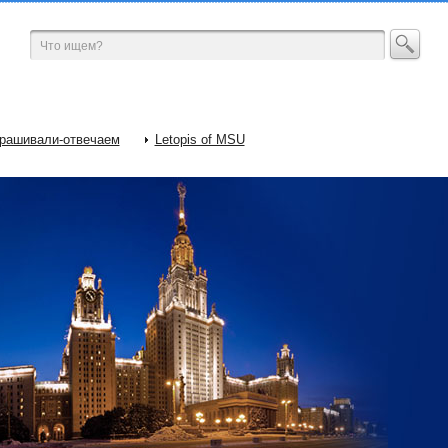
рашивали-отвечаем
Letopis of MSU