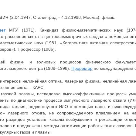
ВИЧ
(2.04.1947, Сталинград – 4.12.1998, Москва), физик.
тет
МГУ (1971). Кандидат физико-математических наук (1974
го рассеяния света в центросимметричных средах с помощью опт
-математических наук (1981, «Когерентная активная спектроскоп
еров»). Профессор (1986).
й физики и волновых процессов физического факультета
го лазерного центра (1989–1998).
Проректор
по международным с
интересов нелинейная оптика, лазерная физика, нелинейная лаз
ссеяния света – КАРС.
 газовой плазмы, исследовал высокоэффективные процессы умн
енты по диагностике процесса импульсного лазерного отжига (И
енида галлия, подвергнутого ИЛО с помощью нано- и пикосекунд
ого» лазерного отжига, не сопровождаемого плавлением на н
кого разрядов установил каналы возбуждения и релаксации отд
таллов и предложены методы оптимизации работы таких лазеров.
кулярных газов и плазмы.