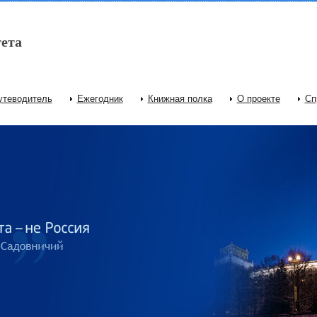
ета
утеводитель
Ежегодник
Книжная полка
О проекте
Сп