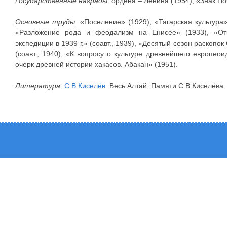
Государственные награды
: ордена – Ленина (1954), «Знак По
Основные труды
: «Поселение» (1929), «Тагарская культура
«Разложение рода и феодализм на Енисее» (1933), «Отк
экспедиции в 1939 г.» (соавт., 1939), «Десятый сезон раско
(соавт., 1940), «К вопросу о культуре древнейшего европео
очерк древней истории хакасов. Абакан» (1951).
Литература
:
С.В.Киселёв
. Весь Алтай; Памяти С.В.Киселёва.