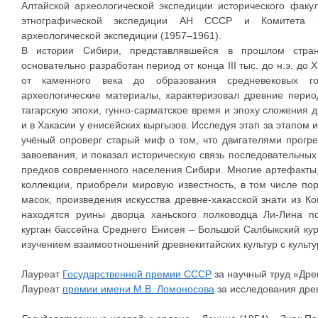
Алтайской археологической экспедиции исторического факул
этнографической экспедиции АН СССР и Комитета н
археологической экспедиции (1957–1961).
В истории Сибири, представлявшейся в прошлом стран
основательно разработан период от конца III тыс. до н.э. до 
от каменного века до образования средневековых го
археологические материалы, характеризовал древние перио
тагарскую эпохи, гунно-сарматское время и эпоху сложения д
и в Хакасии у енисейских кыргызов. Исследуя этап за этапо
учёный опроверг старый миф о том, что двигателями прогр
завоевания, и показал историческую связь последовательных
предков современного населения Сибири. Многие артефакты
коллекции, приобрели мировую известность, в том числе по
масок, произведения искусства древне-хакасской знати из Ко
находятся руины дворца ханьского полководца Ли-Лина п
курган бассейна Среднего Енисея – Большой Салбыкский кур
изучением взаимоотношений древнекитайских культур с культу
Лауреат
Государственной премии СССР
за научный труд «Дре
Лауреат
премии имени М.В. Ломоносова
за исследования дре