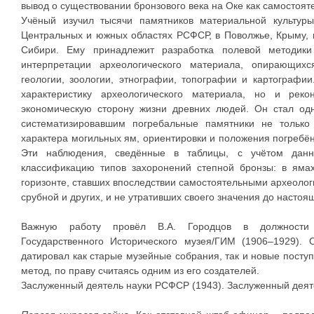
вывод о существовании бронзового века на Оке как самостоят
Учёный изучил тысячи памятников материальной культур
Центральных и южных областях РСФСР, в Поволжье, Крыму, н
Сибири. Ему принадлежит разработка полевой методики
интерпретации археологического материала, опирающих
геологии, зоологии, этнографии, топографии и картографии
характеристику археологического материала, но и реко
экономическую сторону жизни древних людей. Он стал одн
систематизировавшим погребальные памятники не тольк
характера могильных ям, ориентировки и положения погребён
Эти наблюдения, сведённые в таблицы, с учётом данн
классификацию типов захоронений степной бронзы: в ямах
горизонте, ставших впоследствии самостоятельными археолог
срубной и других, и не утративших своего значения до настоя
Важную работу провёл В.А. Городцов в должности х
Государственного Исторического музея/ГИМ (1906–1929). 
датировал как старые музейные собрания, так и новые посту
метод, по праву считаясь одним из его создателей.
Заслуженный деятель науки РСФСР (1943). Заслуженный деяте