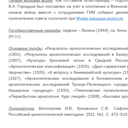
Первая мировая война
. Как отставной штаб-офицер – подпол
В.А. Городцов был поставлен на учёт в ополчение в Военном 
начале войны вместе с сотрудниками ГИМ собирал денеж
попечителем совета госпиталя при
Музее изящных искусств
.
Государственные награды
: ордена – Ленина (1944), св. Анны (I
(IV ст.).
Основные труды
: «Результаты археологических исследовани
(1901), «Результаты археологических исследований в Бахм
(1907), «Культуры бронзовой эпохи в Средней России
«Археологическая классификация» (1925), «Дако-сарматские
творчестве» (1926), «К вопросу о Киммерийской культуре» (1
(1927), «Археологические исследования в Коломенском и
археологических исследований Троице-Пеленицкого городи
Каширское городище» (1933), «Тимоновская палеолитиче
«Первобытная археология. Курс лекций» (1908), «Бытовая арх
Литература
:
Белозерова И.В
.,
Кузьминых С.В
.,
Сафон
Российский археологический ежегодник. 2011. №1. С. 472–510