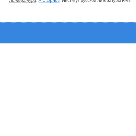
Литература
:
А.С.Орлов
. Институт русской литературы РАН.