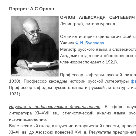
Портрет: А.С.Орлов
ОРЛОВ АЛЕКСАНДР СЕРГЕЕВИЧ
Ленинград), литературовед.
Окончил историко-филологический фа
Ученик
Ф.И. Буслаева
.
Магистр русского языка и словесност
Академик отделения общественных н
член-корреспондент с 1921).
Профессор кафедры русской лите
1930). Профессор кафедры истории русской литературы
фа
Профессор кафедры русского языка и русской литературы ис
1921).
Научная и педагогическая деятельность
. В сфере науч
литература XI–XVII вв., стилистический анализ языка рус
источниковедение.
Внёс весомый вклад в изучение исторической повести, просл
XI–XII вв. до Азовских повестей XVII в. Результаты предприн