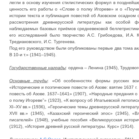
легли в основу изучения стилистических формул в позднейш
ценность его работы о «Слове о полку Игореве» и о «Поу
истории текста и публикация повестей об Азовском осадном 
рассмотрения древнерусской литературы как особой ф
наблюдаемых базовых приёмов средневековой беллетристики
его исследований было творчество А.С. Грибоедова, И.А. К
Тредиаковского, И.С. Тургенева.
Под его руководством были опубликованы первые два тома ак
В 10-и т.» (1941–1945).
Государственные награды
: ордена – Ленина (1945), Трудовог
Основные труды
: «Об особенностях формы русских воин
«Исторические и поэтические повести об Азове: взятие 1637 г.
повесть об Азове. 1637–1641» (1907), «Народные предания о 
о полку Игореве”» (1923), «К вопросу об Ипатьевской летопи
XI–XV вв.» (1936), «Героические темы древнерусской литерат
XVII вв.» (1945), «Казахский героический эпос» (1945), 
писателей» (1948), учебные пособия «Великорусская историч
(1912), «История древней русской литературы. Курс» (1914).