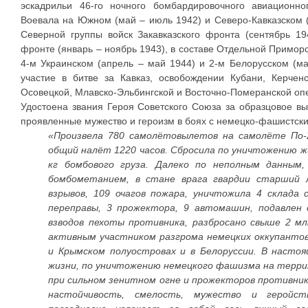
эскадрильи 46-го ночного бомбардировочного авиационно
Воевала на Южном (май – июль 1942) и Северо-Кавказском (
Северной группы войск Закавказского фронта (сентябрь 19
фронте (январь – ноябрь 1943), в составе Отдельной Приморс
4-м Украинском (апрель – май 1944) и 2-м Белорусском (м
участие в битве за Кавказ, освобождении Кубани, Керченс
Осовецкой, Млавско-Эльбингской и Восточно-Померанской оп
Удостоена звания Героя Советского Союза за образцовое в
проявленные мужество и героизм в боях с немецко-фашистски
«
Произвела 780 самолётовылетов на самолёте По-
общий налёт 1220 часов. Сбросила по уничтожению ж
кг бомбового груза. Далеко по неполным данным
бомбометанием, в стане врага гвардии старший 
взрывов, 109 очагов пожара, уничтожила 4 склада 
переправы, 3 прожектора, 9 автомашин, подавлен
взводов пехоты противника, разбросано свыше 2 мл
активным участником разгрома немецких оккупантов 
и Крымском полуостровах и в Белоруссии. В насто
жизни, по уничтожению немецкого фашизма на терри
при сильном зенитном огне и прожекторов противник
настойчивость, смелость, мужество и геройс