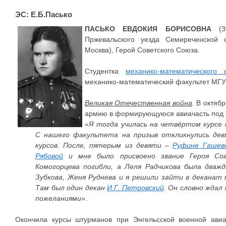
ЭС: Е.Б.Пасько
ПАСЬКО ЕВДОКИЯ БОРИСОВНА
(30
Пржевальского уезда Семиреченской о
Москва), Герой Советского Союза.
Студентка
механико-математического 
механико-математический факультет МГУ 
Великая Отечественная война
. В октяб
армию в формирующуюся авиачасть под 
«Я тогда училась на четвёртом курсе
С нашего факультета на призыв откликнулись де
курсов. После, пятерым из девяти –
Руфине Гашев
Рябовой
и мне было присвоено звание Героя Сов
Комогорцева погибли, а Леля Радчикова была дваж
Зубкова, Женя Руднева и я решили зайти в декана
Там был один декан
И.Г. Петровский
. Он словно ждал
пожеланиями»
.
Окончила курсы штурманов при Энгельсской военной ави