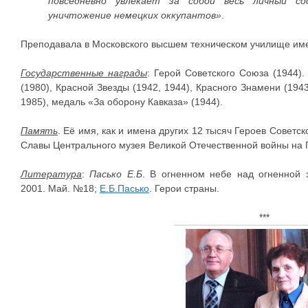
повседневно увлекает за собой весь личный с
уничтожение немецких оккупантов
»
.
Преподавала в Московского высшем техническом училище име
Государственные награды
: Герой Советского Союза (1944)
(1980), Красной Звезды (1942, 1944), Красного Знамени (1943),
1985), медаль «За оборону Кавказа» (1944).
Память
. Её имя, как и имена других 12 тысяч Героев Советс
Славы Центрального музея Великой Отечественной войны на П
Литература
:
Пасько Е.Б
. В огненном небе над огненной з
2001. Май. №18;
Е.Б.Пасько
. Герои страны.
***