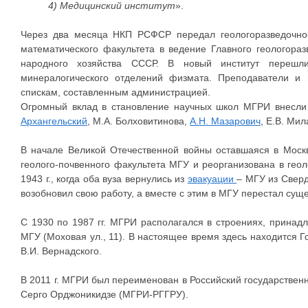
4) Медицинский институт
».
Через два месяца НКП РСФСР передал геологоразведочно
математического факультета в ведение Главного геологора
народного хозяйства СССР. В новый институт перешли
минералогического отделений физмата. Преподаватели и 
спискам, составленным администрацией.
Огромный вклад в становление научных школ МГРИ внесл
Архангельский
, М.А. Болховитинова,
А.Н. Мазарович
, Е.В. Ми
В начале Великой Отечественной войны оставшаяся в Моск
геолого-почвенного факультета МГУ и реорганизована в геол
1943 г., когда оба вуза вернулись из
эвакуации
– МГУ из Сверд
возобновил свою работу, а вместе с этим в МГУ перестал сущ
С 1930 по 1987 гг. МГРИ располагался в строениях, принадл
МГУ (Моховая ул., 11). В настоящее время здесь находится 
В.И. Вернадского.
В 2011 г. МГРИ был переименован в Российский государствен
Серго Орджоникидзе (МГРИ-РГГРУ).