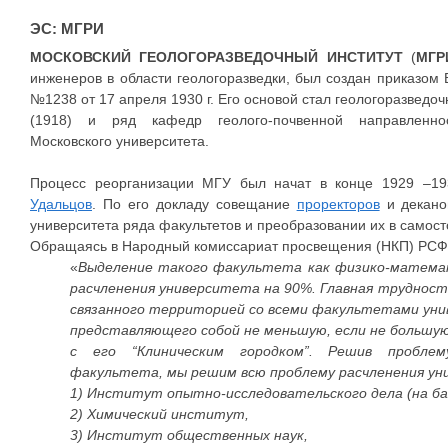
ЭС: МГРИ
МОСКОВСКИЙ ГЕОЛОГОРАЗВЕДОЧНЫЙ ИНСТИТУТ
(
МГР
инженеров в области геологоразведки, был создан приказом
№1238 от 17 апреля 1930 г. Его основой стал геологоразведо
(1918) и ряд кафедр геолого-почвенной направленнос
Московского университета.
Процесс реорганизации МГУ был начат в конце 1929 –193
Удальцов
. По его докладу совещание
проректоров
и декано
университета ряда факультетов и преобразовании их в самосто
Обращаясь в Народный комиссариат просвещения (НКП) РСФС
«
Выделение такого факультета как физико-матема
расчленения университета на 90%. Главная трудност
связанного территорией со всеми факультетами ун
представляющего собой не меньшую, если не большу
с его “Клиническим городком”. Решив проблем
факультета, мы решим всю проблему расчленения ун
1) Институт опытно-исследовательского дела (на б
2) Химический институт,
3) Институт общественных наук,