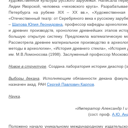
художественной культуры русского зарубежья. Написала пер
Лидии Яворской, человека «чеховского круга». Разрабатыва
Петербурга на рубеже XIX – XX вв.», «Художественная к
«Отечественный театр: от Серебряного века к русскому заруб
–
Щапова Юлия Леонидовна
,
профессор кафедры археологии. 
и древних производств, хронологии древнейших этапов исто
большую открытую систему. Предложила математическую мо
Рассмотрела древнее материальное производство в археолог
методы в археологии», «История древнего стекла», «История
им. М.В.Ломоносова (1998). Заслуженный профессор Московск
Новое в структуре
. Создана лаборатория истории диаспор (за
Выборы декана
. Исполняющим обязанности декана факул
назначен акад. РАН
Сергей Павлович Карпов
.
Наука
.
«Император Александр I и 
(сост. проф.
А.Ю. Ан
Положено начало уникальному международному издательском