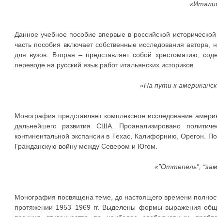
«Италия
Данное учебное пособие впервые в российской исторической 
часть пособия включает собственные исследования автора, 
для вузов. Вторая – представляет собой хрестоматию, со
переводе на русский язык работ итальянских историков.
«На пути к американс
Монография представляет комплексное исследование америк
дальнейшего развития США. Проанализировано политич
континентальной экспансии в Техас, Калифорнию, Орегон. По
Гражданскую войну между Севером и Югом.
«”Оттепель”, “за
Монография посвящена теме, до настоящего времени полност
протяжении 1953–1969 гг. Выделены формы выражения обще