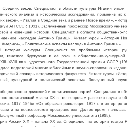
Средних веков. Специалист в области культуры Италии эпохи В
ического анализа в историческом исследовании, применив их к
их веков», «Италия в Средние века и раннее Новое время», «Исто
диум АН СССР, 1991). Заслуженный профессор Московского универс
ой и новейшей истории. Специалист в области общественно-по
 идейное наследие Антонио Грамши. Читает курсы «История Но
и Америки», «Политические аспекты наследия Антонио Грамши».
 истории культуры. Специалист по проблемам истории рус
ии, генезиса буржуазии и её роли в общественно-культурной
XIII–XVIII вв.», удостоенного Государственной премии СССР (19
водила подготовкой многих юбилейных и научно-справочных издани
дический словарь исторического факультета. Читает курсы «Исто
ный, культурный и политический аспекты». Заслуженный научн
бщественных движений и политических партий. Специалист в обл
нно-политической мысли XX в., по вопросам развития науки и об
ссии: 1917–1945» «Октябрьская революция 1917 г. в интерпрета
ссии и на постсоветском пространстве». Долгое время являлась 
 Заслуженный профессор Московского университета (1998).
и России ХIХ – начала ХХ вв. Специалист по истории театра Ро