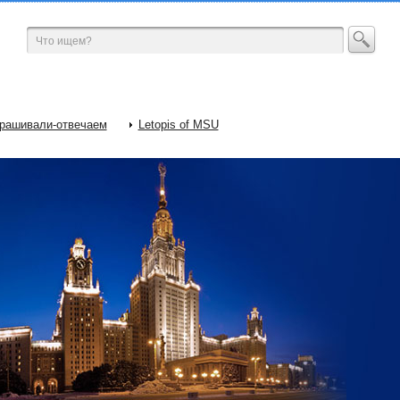
рашивали-отвечаем
Letopis of MSU