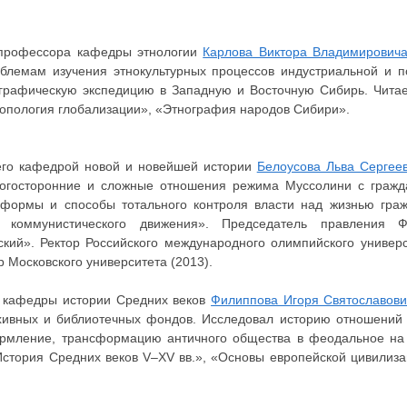
профессора кафедры этнологии
Карлова Виктора Владимирович
блемам изучения этнокультурных процессов индустриальной и п
нографическую экспедицию в Западную и Восточную Сибирь. Чита
ропология глобализации», «Этнография народов Сибири».
го кафедрой новой и новейшей истории
Белоусова Льва Сергее
ногосторонние и сложные отношения режима Муссолини с гражд
 формы и способы тотального контроля власти над жизнью гра
 коммунистического движения». Председатель правления 
ский». Ректор Российского международного олимпийского универ
ор Московского университета (2013).
 кафедры истории Средних веков
Филиппова Игоря Святославов
рхивных и библиотечных фондов. Исследовал историю отношений 
ормление, трансформацию античного общества в феодальное н
История Средних веков V–XV вв.», «Основы европейской цивилиза