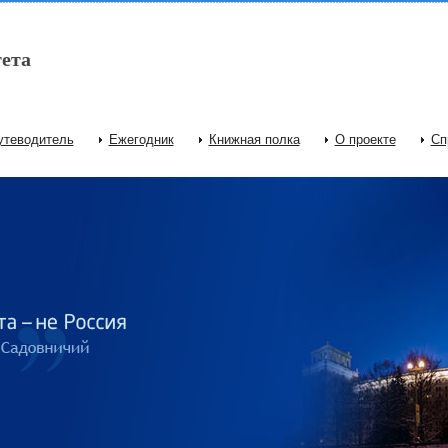
ета
утеводитель
Ежегодник
Книжная полка
О проекте
Сп