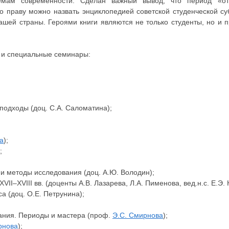
емам современности. Сделан важный вывод, что период «от
о праву можно назвать энциклопедией советской студенческой су
нашей страны. Героями книги являются не только студенты, но и 
 и специальные семинары:
подходы (доц. С.А. Саломатина);
а
);
;
и методы исследования (доц. А.Ю. Володин);
II–XVIII вв. (доценты А.В. Лазарева, Л.А. Пименова, вед.н.с. Е.Э.
а (доц. О.Е. Петрунина);
ания. Периоды и мастера (проф.
Э.С. Смирнова
);
рнова
);