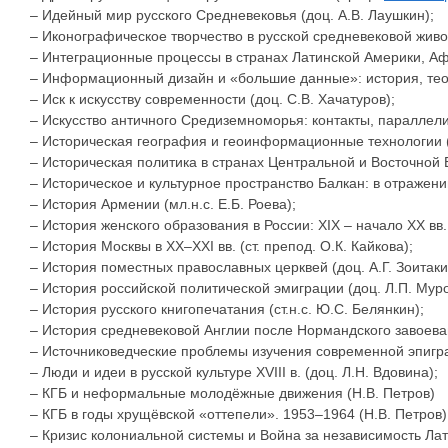
– Идейный мир русского Средневековья (доц. А.В. Лаушкин);
– Иконографическое творчество в русской средневековой жив
– Интеграционные процессы в странах Латинской Америки, Аф
– Информационный дизайн и «большие данные»: история, теор
– Иск к искусству современности (доц. С.В. Хачатуров);
– Искусство античного Средиземноморья: контакты, параллели,
– Историческая география и геоинформационные технологии (ст
– Историческая политика в странах Центральной и Восточной
– Историческое и культурное пространство Балкан: в отражен
– История Армении (мл.н.с. Е.Б. Роева);
– История женского образования в России: ХIХ – начало ХХ вв.
– История Москвы в ХХ–ХХI вв. (ст. препод. О.К. Кайкова);
– История поместных православных церквей (доц. А.Г. Зоитаки
– История российской политической эмиграции (доц. Л.П. Мур
– История русского книгопечатания (ст.н.с. Ю.С. Белянкин);
– История средневековой Англии после Нормандского завоевани
– Источниковедческие проблемы изучения современной эпигра
– Люди и идеи в русской культуре XVIII в. (доц. Л.Н. Вдовина);
– КГБ и неформальные молодёжные движения (Н.В. Петров)
– КГБ в годы хрущёвской «оттепели». 1953–1964 (Н.В. Петров)
– Кризис колониальной системы и Война за независимость Лат