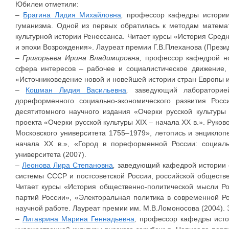
Юбилеи отметили:
–
Брагина Лидия Михайловна
,
профессор кафедры истории 
гуманизма. Одной из первых обратилась к методам математ
культурной истории Ренессанса. Читает курсы «История Средн
и эпохи Возрождения». Лауреат премии Г.В.Плеханова (Прези
–
Григорьева Ирина Владимировна,
профессор кафедрой нов
сфера интересов – рабочее и социалистическое движение,
«Источниковедение новой и новейшей истории стран Европы 
–
Кошман Лидия Васильевна
,
заведующий лабораторией
дореформенного социально-экономического развития Росс
десятитомного научного издания «Очерки русской культуры 
проекта «Очерки русской культуры XIX – начала XX в.». Руко
Московского университета 1755–1979», летопись и энциклопе
начала XX в.», «Город в пореформенной России: социаль
университета (2007).
–
Леонова Лира Степановна
,
заведующий кафедрой истории о
системы СССР и постсоветской России, российской обществе
Читает курсы «История общественно-политической мысли Ро
партий России», «Электоральная политика в современной Ро
научной работе. Лауреат премии им. М.В.Ломоносова (2004).
–
Литаврина Марина Геннадьевна
,
профессор кафедры истори