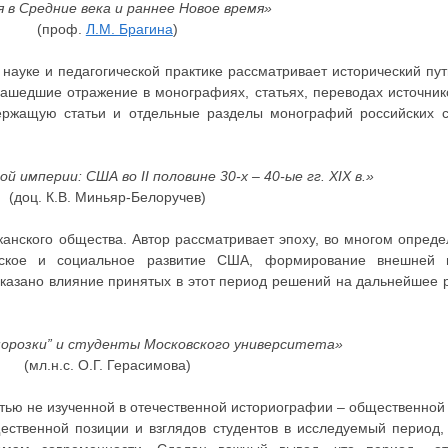
 в Средние века и раннее Новое время»
(проф.
Л.М. Брагина
)
науке и педагогической практике рассматривает исторический пут
нашедшие отражение в монографиях, статьях, переводах источник
держащую статьи и отдельные разделы монографий российских 
кой империи: США во
II половине 30-х – 40-ые гг. XIX в.»
(доц. К.В. Миньяр-Белоручев)
анского общества. Автор рассматривает эпоху, во многом опред
еское и социальное развитие США, формирование внешней 
казано влияние принятых в этот период решений на дальнейшее р
морозки” и студенты Московского университета»
(мл.н.с. О.Г. Герасимова)
ью не изученной в отечественной историографии – общественной 
ственной позиции и взглядов студентов в исследуемый период,