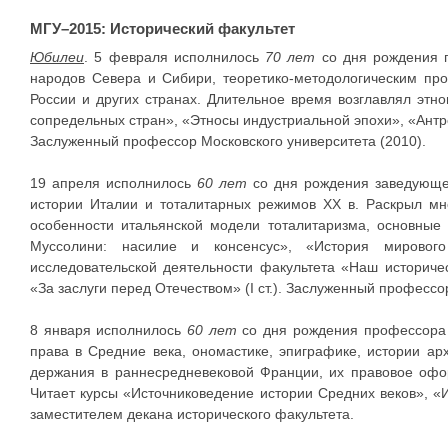
МГУ–2015: Исторический факультет
Юбилеи
. 5 февраля исполнилось
70 лет
со дня рождения 
народов Севера и Сибири, теоретико-методологическим про
России и других странах. Длительное время возглавлял эт
сопредельных стран», «Этносы индустриальной эпохи», «Ант
Заслуженный профессор Московского университета (2010).
19 апреля исполнилось
60 лет
со дня рождения заведующе
истории Италии и тоталитарных режимов XX в. Раскрыл м
особенности итальянской модели тоталитаризма, основные
Муссолини: насилие и консенсус», «История мирового
исследовательской деятельности факультета «Наш историче
«За заслуги перед Отечеством» (I ст.). Заслуженный професс
8 января исполнилось
60 лет
со дня рождения профессора
права в Средние века, ономастике, эпиграфике, истории а
держания в раннесредневековой Франции, их правовое оф
Читает курсы «Источниковедение истории Средних веков», «
заместителем декана исторического факультета.