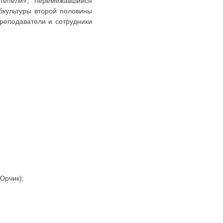
тепели», перемежавшийся
бкультуры второй половины
преподаватели и сотрудники
 Юрчик);