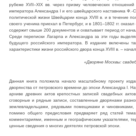
рубеже XVII–XIX вв. через призму человеческих отношений
императора Александра I и его швейцарского наставника Ф.-С
политической жизни Швейцарии конца XVIII в. и в течение по
своего ученика приехал в Петербург, и в 1801–1802 гг. ока
содержит свыше 200 документов и охватывает период от начал
Среди переписки Лагарпа и Александра за эти годы выдел
будущего российского императора. В издание включены та
характеристики жизни российского двора конца XVIII в. – нача
«Дворяне Москвы: сваде
Данная книга положила начало масштабному проекту изда
дворянства от петровского времени до эпохи Александра I. Н
архиве древних актов крепостных записей свадебных акто
сговорные и рядные записи, составленные дворянами разног
землевладельцами, рядовыми помещиками и чиновниками, а
помимо общего предисловия предваряет ряд статей темати
комментариями, именным и географическим указателями, те
ценные сведения о многих деятелях петровской эпохи.