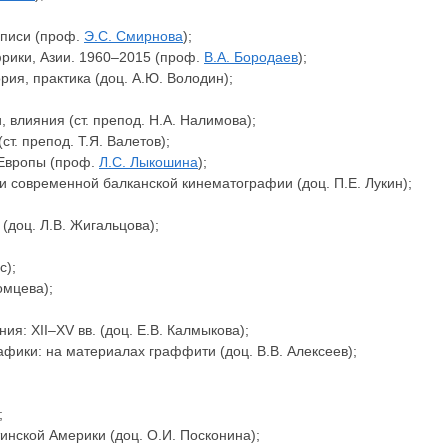
описи (проф.
Э.С. Смирнова
);
рики, Азии. 1960–2015 (проф.
В.А. Бородаев
);
ия, практика (доц. А.Ю. Володин);
 влияния (ст. препод. Н.А. Налимова);
. препод. Т.Я. Валетов);
 Европы (проф.
Л.С. Лыкошина
);
ии современной балканской кинематографии (доц. П.Е. Лукин);
 (доц. Л.В. Жигальцова);
с);
омцева);
я: XII–XV вв. (доц. Е.В. Калмыкова);
фики: на материалах граффити (доц. В.В. Алексеев);
;
инской Америки (доц. О.И. Посконина);