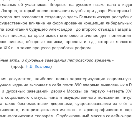
 главных её участников. Впервые на русском языке начато изда
.Лагарпа, который после окончания службы при дворе Екатерины II
лутора лет возглавлял созданную здесь Гельветическую республик
зал существенное влияние на формирование концепции либеральны
а воспитания будущего Александра I до второго отъезда Лагарпа и
яются письма, которые имеют ключевое значение для понимания
кже письма, обзорные записки, проекты и т.д., которые являю
ла XIX в., а также процесса разработки реформ.
бные акты и духовные завещания петровского времени»
(проф.
Н.В. Козлова
)
ния документов, наиболее полно характеризующих социальную 
аучное издание включает в себя почти 890 впервые выявленных в 
в и духовных завещаний дворян Москвы за первую четверть XVI
о социального статуса, чина и имущественного положения: титу
 также беспоместными дворянами, существовавшими за счёт сл
ческого, историко-дипломатического и археографического хар
рминологическим словарём. Опубликованный массив семейно-пра