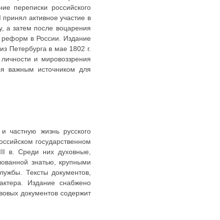
ние переписки российского
 принял активное участие в
у, а затем после воцарения
х реформ в России. Издание
з Петербурга в мае 1802 г.
 личности и мировоззрения
тся важным источником для
и частную жизнь русского
Российском государственном
II в. Среди них духовные,
лованной знатью, крупными
ужбы. Тексты документов,
актера. Издание снабжено
вовых документов содержит