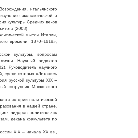
озрождения, итальянского
 изучению экономической и
рия культуры Средних веков
итета (2003).
литической мысли Италии,
вого времени: 1870–1918»,
ской культуры, вопросам
 жизни. Научный редактор
82). Руководитель научного
й, среди которых «Летопись
рия русской культуры XIX –
ый сотрудник Московского
асти истории политической
разования в нашей стране.
циях лидеров политических
зам. декана факультета по
ссии ХIХ – начала ХХ вв.,