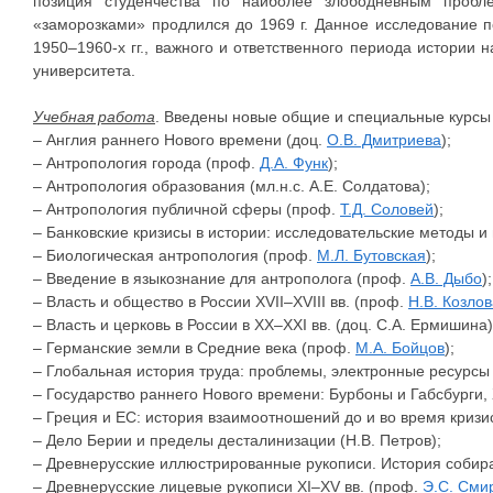
позиция студенчества по наиболее злободневным пробл
«заморозками» продлился до 1969 г. Данное исследование п
1950–1960-х гг., важного и ответственного периода истории 
университета.
Учебная работа
. Введены новые общие и специальные курсы
– Англия раннего Нового времени (доц.
О.В. Дмитриева
);
– Антропология города (проф.
Д.А. Функ
);
– Антропология образования (мл.н.с. А.Е. Солдатова);
– Антропология публичной сферы (проф.
Т.Д. Соловей
);
– Банковские кризисы в истории: исследовательские методы и 
– Биологическая антропология (проф.
М.Л. Бутовская
);
– Введение в языкознание для антрополога (проф.
А.В. Дыбо
);
– Власть и общество в России XVII–XVIII вв. (проф.
Н.В. Козлов
– Власть и церковь в России в ХХ–XXI вв. (доц. С.А. Ермишина)
– Германские земли в Средние века (проф.
М.А. Бойцов
);
– Глобальная история труда: проблемы, электронные ресурсы 
– Государство раннего Нового времени: Бурбоны и Габсбурги, XV
– Греция и ЕС: история взаимоотношений до и во время кризис
– Дело Берии и пределы десталинизации (Н.В. Петров);
– Древнерусские иллюстрированные рукописи. История собир
– Древнерусские лицевые рукописи XI–XV вв. (проф.
Э.С. Сми