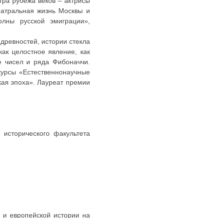
ра рубежа веков – актрисы
Театральная жизнь Москвы и
олны русской эмиграции»,
древностей, истории стекла
ак целостное явление, как
е чисел и ряда Фибоначчи.
 курсы «Естественнонаучные
кая эпоха». Лауреат премии
 исторического факультета
 и европейской истории на