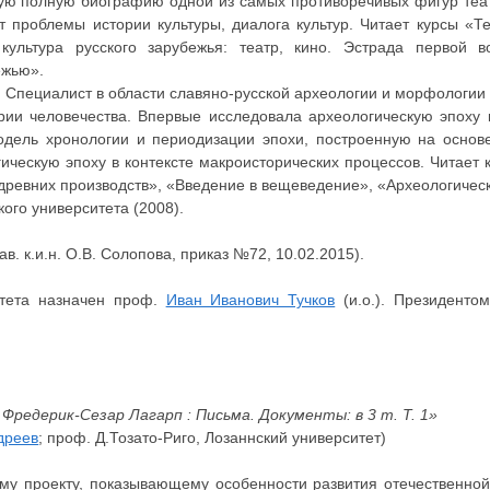
вую полную биографию одной из самых противоречивых фигур теат
ет проблемы истории культуры, диалога культур. Читает курсы «
ультура русского зарубежья: театр, кино. Эстрада первой в
ежью».
Специалист в области славяно-русской археологии и морфологии 
рии человечества. Впервые исследовала археологическую эпоху к
дель хронологии и периодизации эпохи, построенную на основ
ическую эпоху в контексте макроисторических процессов. Читает
 древних производств», «Введение в вещеведение», «Археологичес
ого университета (2008).
в. к.и.н. О.В. Солопова, приказ №72, 10.02.2015).
ьтета назначен проф.
Иван Иванович Тучков
(и.о.). Президентом
Фредерик-Сезар Лагарп : Письма. Документы: в 3 т. Т. 1»
дреев
; проф. Д.Тозато-Риго, Лозаннский университет)
у проекту, показывающему особенности развития отечественной