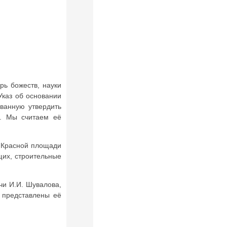
рь божеств, науки
Указ об основании
званную утвердить
е. Мы считаем её
а Красной площади
щих, строительные
чи И.И. Шувалова,
 представлены её