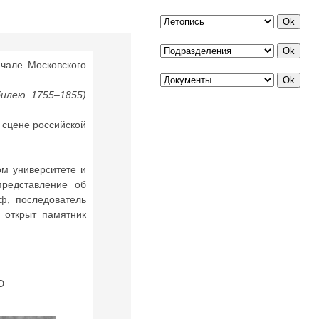
але Московского
илею. 1755–1855)
 сцене российской
м университете и
представление об
ф, последователь
 открыт памятник
Ю