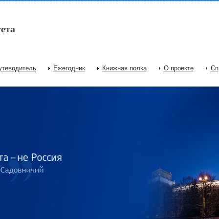
ета
утеводитель
Ежегодник
Книжная полка
О проекте
Сп