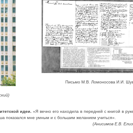
Письмо М.В. Ломоносова И.И. Шу
ский)
итетской идеи.
«Я вечно его находила в передней с книгой в рук
оша показался мне умным и с большим желанием учиться».
(Анисимов Е.В. Ели