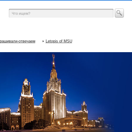
рашивали-отвечаем
Letopis of MSU