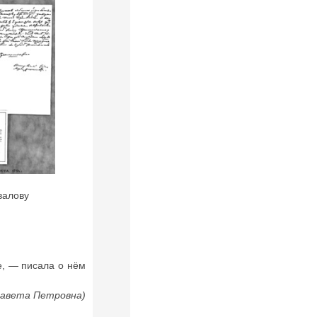
валову
е, — писала о нём
завета Петровна)