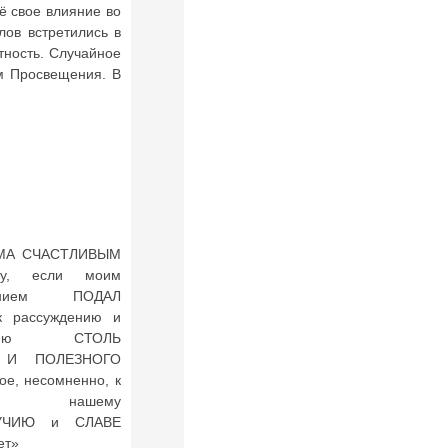
ё свое влияние во
лов встретились в
тность. Случайное
ям Просвещения. В
ЬМА СЧАСТЛИВЫМ
ту, если моим
лением ПОДАЛ
 рассуждению и
лению СТОЛЬ
 И ПОЛЕЗНОГО
ое, несомненно, к
У нашему
УЧИЮ и СЛАВЕ
ет»