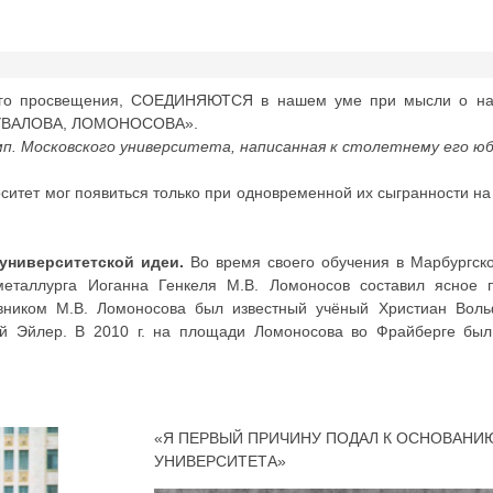
го просвещения, СОЕДИНЯЮТСЯ в нашем уме при мысли о нач
 ШУВАЛОВА, ЛОМОНОСОВА».
мп. Московского университета, написанная к столетнему его юб
рситет мог появиться только при одновременной их сыгранности на
университетской идеи.
Во время своего обучения в Марбургско
металлурга Иоганна Генкеля М.В. Ломоносов составил ясное 
авником М.В. Ломоносова был известный учёный Христиан Воль
ий Эйлер. В 2010 г. на площади Ломоносова во Фрайберге был
«Я ПЕРВЫЙ ПРИЧИНУ ПОДАЛ К ОСНОВАНИ
УНИВЕРСИТЕТА»