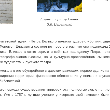
(скульптор и художник
З.К. Церетели)
итетской идеи.
«Петра Великого великая дщерь», «Богиня, дще
Феномен Елизаветы состоял не просто в том, что она подписала 
рита. Елизавета свято верила в себя как наследницу Петра, при
географо-экономическом, но и культурно-просвещённом смысл
 художеств, и русского театра.
помогала в его обустройстве с царским размахом: первое здание н
асширения территории, финансовое обеспечение учеников и служа
библиотекой.
ого периода существования университета полностью легло на пле
. Уже в 1757 г. лучшие ученики университетской гимназии были