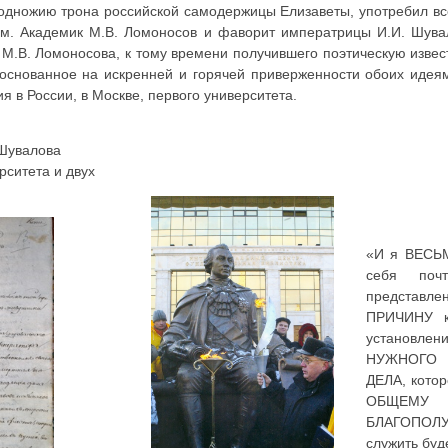
подножию трона российской самодержицы Елизаветы, употребил вс
ам. Академик М.В. Ломоносов и фаворит императрицы И.И. Шува
 М.В. Ломоносова, к тому времени получившего поэтическую извес
 основанное на искренней и горячей приверженности обоих иде
я в России, в Москве, первого университета.
 Шувалова
рситета и двух
«И я ВЕС
себя поч
представ
ПРИЧИНУ к
установ
НУЖНОГО
ДЕЛА, котор
ОБЩЕМ
БЛАГОПОЛ
служить буд