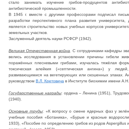
стало занимать изучение грибов-продуцентов антибио
антибиотической промышленности.
В 1945 г. вместе с другими профессорами подписал пис
разработки перспективного плана развития университета
является строительство новых учебных корпусов университет
земельных участков.
Заслуженный деятель науки РСФСР (1942).
Великая Отечественная война
.
С сотрудниками кафедры эва
велись исследования в установлении причины гибели жив
поражённых плесневыми грибами, изучалась тяжёлая фор
токсическая алейкия («септическая ангина») у людей
развивающимися на вегетирующих или скошенных злаках. А
руководством
В.Л. Кретовича
в Институте биохимии имени А.Н
Государственные награды
: ордена – Ленина (1951), Трудово
(1940).
Основные труды
: «К вопросу о смене ядерных фаз у зелёны
учебные пособия «Ботаника», «Бурые и красные водоросли»
1933), «Пособие по определению грибов из родов Aspergillus и