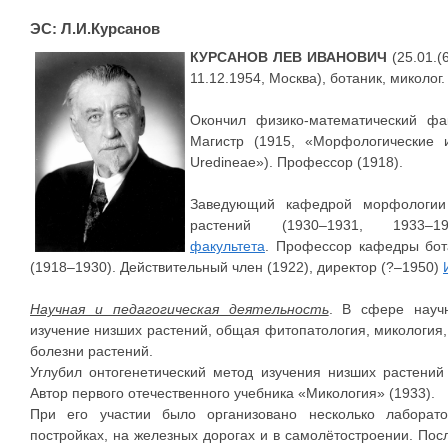
ЭС: Л.И.Курсанов
КУРСАНОВ ЛЕВ ИВАНОВИЧ
(25.01.(
11.12.1954, Москва), ботаник, миколог.
Окончил физико-математический фак
Магистр (1915, «Морфологические 
Uredineae»). Профессор (1918).
Заведующий кафедрой морфологии 
растений (1930–1931, 1933–195
факультета
. Профессор кафедры бот
(1918–1930). Действительный член (1922), директор (?–1950)
Научная и педагогическая деятельность
. В сфере научн
изучение низших растений, общая фитопатология, микология,
болезни растений.
Углубил онтогенетический метод изучения низших растений
Автор первого отечественного учебника «Микология» (1933).
При его участии было организовано несколько лаборат
постройках, на железных дорогах и в самолётостроении. По