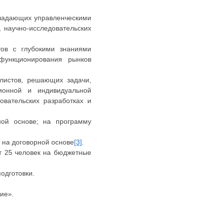
бладающих управленческими
 научно-исследовательских
тов с глубокими знаниями
функционирования рынков
листов, решающих задачи,
ционной и индивидуальной
вательских разработках и
ной основе; на программу
 на договорной основе
[3]
.
т 25 человек на бюджетные
одготовки.
ие».