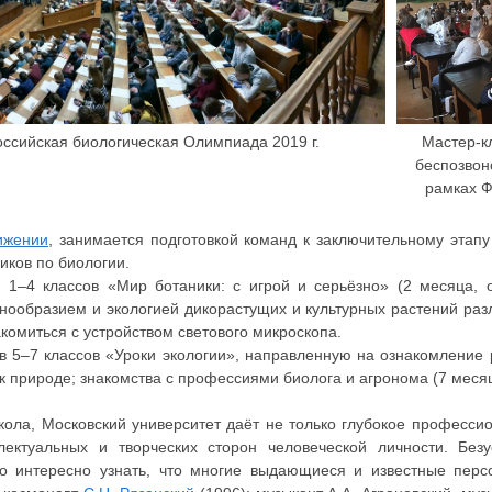
ссийская биологическая Олимпиада 2019 г.
Мастер-к
беспозвон
рамках Ф
ижении
, занимается подготовкой команд к заключительному этап
ков по биологии.
1–4 классов «Мир ботаники: с игрой и серьёзно» (2 месяца, 
знообразием и экологией дикорастущих и культурных растений раз
комиться с устройством светового микроскопа.
 5–7 классов «Уроки экологии», направленную на ознакомление 
к природе; знакомства с профессиями биолога и агронома (7 месяц
ола, Московский университет даёт не только глубокое професси
ектуальных и творческих сторон человеческой личности. Безу
 но интересно узнать, что многие выдающиеся и известные пер