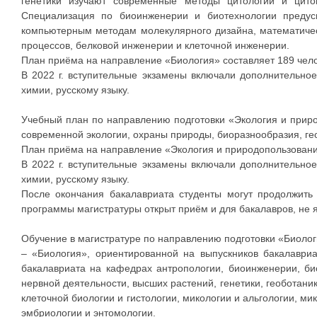
генетики изучают современные методы цитологии и цитог
Специализация по биоинженерии и биотехнологии предус
компьютерным методам молекулярного дизайна, математичес
процессов, белковой инженерии и клеточной инженерии.
План приёма на направление «Биология» составляет 189 чело
В 2022 г. вступительные экзамены включали дополнительное
химии, русскому языку.
Учебный план по направлению подготовки «Экология и приро
современной экологии, охраны природы, биоразнообразия, ге
План приёма на направление «Экология и природопользование
В 2022 г. вступительные экзамены включали дополнительное
химии, русскому языку.
После окончания бакалавриата студенты могут продолжить
программы магистратуры открыт приём и для бакалавров, не 
Обучение в магистратуре по направлению подготовки «Биоло
– «Биология», ориентированной на выпускников бакалаври
бакалавриата на кафедрах антропологии, биоинженерии, би
нервной деятельности, высших растений, генетики, геоботани
клеточной биологии и гистологии, микологии и альгологии, м
эмбриологии и энтомологии.