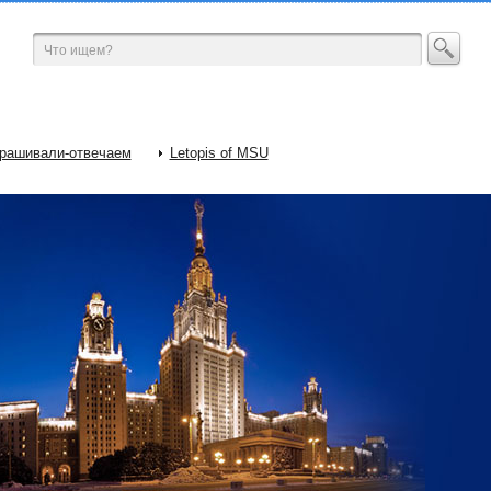
рашивали-отвечаем
Letopis of MSU