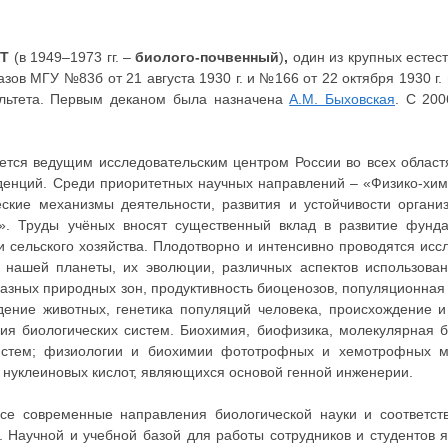
ЕТ
(в 1949–1973 гг. –
биолого-почвенный
)
,
один из крупных естес
зов МГУ №83б от 21 августа 1930 г. и №166 от 22 октября 1930 г.
ультета. Первым деканом была назначена
А.М. Быховская
. С 200
яется ведущим исследовательским центром России во всех област
денций. Среди приоритетных научных направлений – «Физико-хим
еские механизмы деятельности, развития и устойчивости органи
». Труды учёных вносят существенный вклад в развитие фунд
 сельского хозяйства. Плодотворно и интенсивно проводятся ис
в нашей планеты, их эволюции, различных аспектов использова
зных природных зон, продуктивность биоценозов, популяционная 
ение животных, генетика популяций человека, происхождение и 
ния биологических систем. Биохимия, биофизика, молекулярная
систем; физиологии и биохимии фототрофных и хемотрофных м
и нуклеиновых кислот, являющихся основой генной инженерии.
се современные направления биологической науки и соответст
. Научной и учебной базой для работы сотрудников и студентов