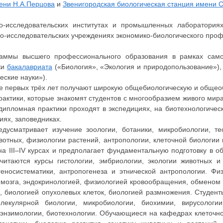
ени Н.А.Перцова
и
Звенигородская биологическая станция имени С
о-исследовательских институтах и промышленных лабораториях
но-исследовательских учреждениях экономико-биологического проф
раммы высшего профессионального образования в рамках само
ки
бакалавриата
(«Биология», «Экология и природопользование»)
еские науки»).
ие первых трёх лет получают широкую общебиологическую и общео
рактики, которые знакомят студентов с многообразием живого мир
ипломная практики проходят в экспедициях, на биотехнологическ
иях, заповедниках.
усматривает изучение зоологии, ботаники, микробиологии, те
вотных, физиологии растений, антропологии, клеточной биологии 
а III–IV курсах и предполагает фундаментальную подготовку в об
итаются курсы гистологии, эмбриологии, экологии животных и
геносистематики, антропогенеза и этнической антропологии. Фи
мозга, эндокринологией, физиологией кровообращения, обменом 
 биологией опухолевых клеток, биологией размножения. Студент
лекулярной биологии, микробиологии, биохимии, вирусологии
 энзимологии, биотехнологии. Обучающиеся на кафедрах клеточно