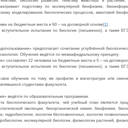
енетики, биологию развития, генетику животных и растений, 
матривает подготовку по молекулярной биофизике, биоинформ
кому моделированию биологических процессов, квантовой биофи
век на бюджетные места и 60 – на договорной основе
[1]
.
 вступительное испытание по биологии (письменно), а также ЕГЭ
допользование» предполагает сочетание углублённой биологическ
оэкологии. Обучение ведётся по межкафедральному принципу.
» составляет 22 человека на бюджетные места и 5 – на договорн
 вступительное испытание по биологии (письменно), а также ЕГЭ
 свое обучение по тому же профилю в магистратуре или смени
являвшихся студентами факультета.
гия» ведётся по образовательным программам:
ата биологического факультета, чей учебный план является пр
ологической эволюции, биоорганической химии, биофизики, биох
ки, гидробиологии, зоологии беспозвоночных, зоологии позвоночных
икробиологии, молекулярной биологии, физиологии растений, физио