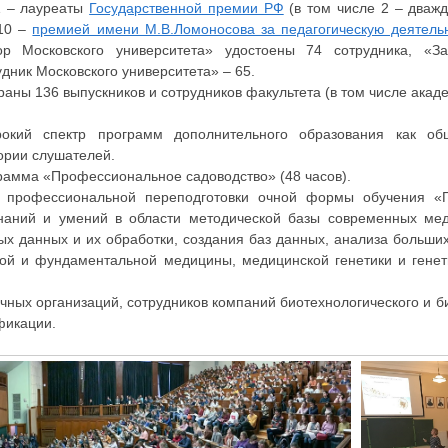
1 – лауреаты
Государственной премии РФ
(в том числе 2 – дважд
 10 –
премией имени М.В.Ломоносова за педагогическую деятель
р Московского университета» удостоены 74 сотрудника, «За
дник Московского университета» – 65.
ы 136 выпускников и сотрудников факультета (в том числе акаде
рокий спектр программ дополнительного образования как об
ории слушателей.
рамма «Профессиональное садоводство» (48 часов).
 профессиональной переподготовки очной формы обучения «Г
наний и умений в области методической базы современных мед
ых данных и их обработки, создания баз данных, анализа больши
кой и фундаментальной медицины, медицинской генетики и генети
учных организаций, сотрудников компаний биотехнологического и 
фикации.