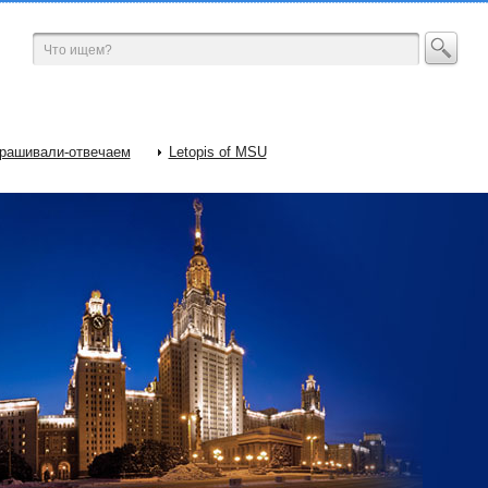
рашивали-отвечаем
Letopis of MSU