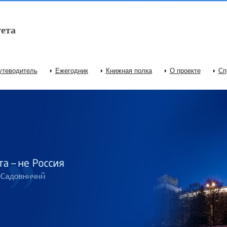
ета
утеводитель
Ежегодник
Книжная полка
О проекте
Сп