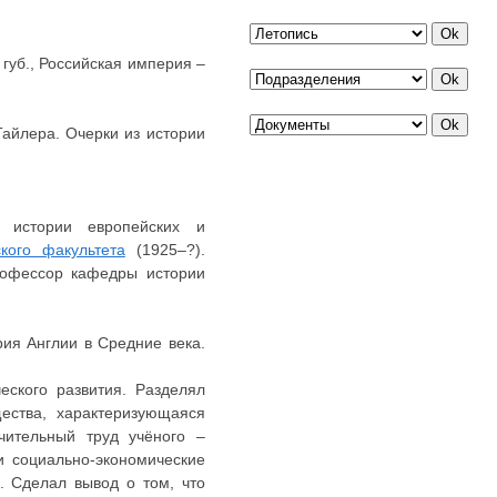
 губ., Российская империя –
Тайлера. Очерки из истории
ы истории европейских и
ского факультета
(1925–?).
рофессор кафедры истории
рия Англии в Средние века.
еского развития. Разделял
ества, характеризующаяся
чительный труд учёного –
и социально-экономические
. Сделал вывод о том, что