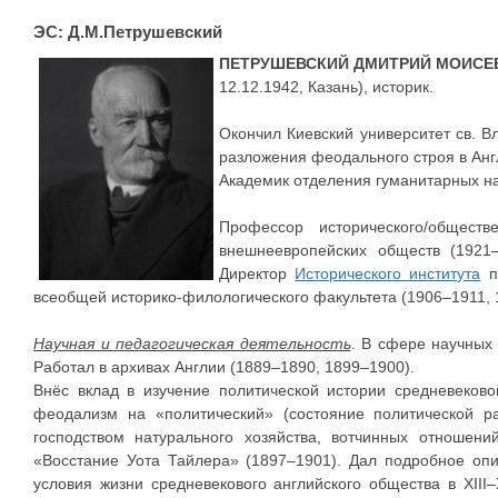
ЭС: Д.М.Петрушевский
ПЕТРУШЕВСКИЙ ДМИТРИЙ МОИСЕ
12.12.1942, Казань), историк.
Окончил Киевский университет св. В
разложения феодального строя в Анг
Академик отделения гуманитарных на
Профессор исторического/общест
внешнеевропейских обществ (192
Директор
Исторического института
п
всеобщей историко-филологического факультета (1906–1911, 
Научная и педагогическая деятельность
. В сфере научных 
Работал в архивах Англии (1889–1890, 1899–1900).
Внёс вклад в изучение политической истории средневеково
феодализм на «политический» (состояние политической ра
господством натурального хозяйства, вотчинных отношени
«Восстание Уота Тайлера» (1897–1901). Дал подробное опис
условия жизни средневекового английского общества в XII