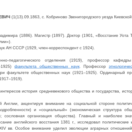
ЕВИЧ
(1(13).09.1863, с. Кобриново Звенигородского уезда Киевской
ладимира (1886). Магистр (1897). Доктор (1901, «Восстание Уота 
лии»).
ук АН СССР (1929, член-корреспондент с 1924).
венно-педагогического отделения (1919), профессор кафедр
1–1925)
факультета общественных наук
. Профессор
этнологиче
ри факультете общественных наук (1921–1925). Ординарный п
1917–1919).
интересов история средневекового общества и государства, исто
й Англии, акцентируя внимание на социальной стороне политич
здробленности) и «социальный» (экономическая структура общ
й; сословная организация общества). Главный и наиболее зна
ание английского восстания 1381 г., исследовал политические 
I–XIV вв. Особое внимание уделил эволюции аграрных отношений