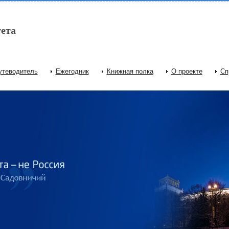
ета
утеводитель
Ежегодник
Книжная полка
О проекте
Сп