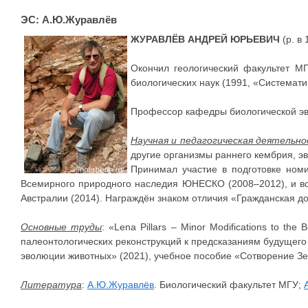
ЭС: А.Ю.Журавлёв
ЖУРАВЛЁВ АНДРЕЙ ЮРЬЕВИЧ
(р. в 
Окончил геологический факультет МГ
биологических наук (1991, «Системати
Профессор кафедры биологической 
Научная и педагогическая деятельн
другие организмы раннего кембрия, 
Принимал участие в подготовке номи
Всемирного природного наследия ЮНЕСКО (2008–2012), и во 
Австралии (2014). Награждён знаком отличия «Гражданская до
Основные труды
: «Lena Pillars – Minor Modifications to t
палеонтологических реконструкций к предсказаниям будущего
эволюции животных» (2021), учебное пособие «Сотворение Зе
Литература
:
А.Ю.Журавлёв
. Биологический факультет МГУ;