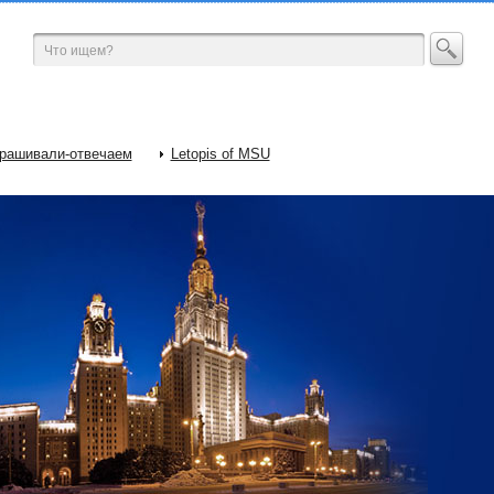
рашивали-отвечаем
Letopis of MSU