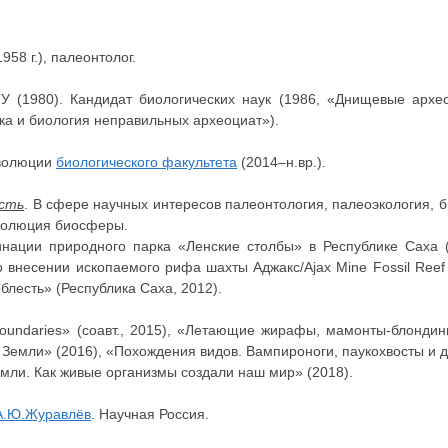
1958 г.), палеонтолог.
У (1980). Кандидат биологических наук (1986, «Днищевые архео
ка и биология неправильных археоциат»).
эволюции
биологического факультета
(2014–н.вр.).
ость
. В сфере научных интересов палеонтология, палеоэкология, 
эволюция биосферы.
нации природного парка «Ленские столбы» в Республике Саха (
внесении ископаемого рифа шахты Аджакс/Ajax Mine Fossil Reef
блесть» (Республика Саха, 2012).
he Boundaries» (соавт., 2015), «Летающие жирафы, мамонты-блондин
 Земли» (2016), «Похождения видов. Вампироноги, паукохвосты и
мли. Как живые организмы создали наш мир» (2018).
А.Ю.Журавлёв
. Научная Россия.